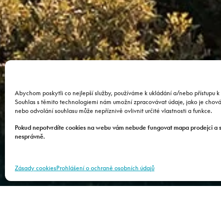
Abychom poskytli co nejlepší služby, používáme k ukládání a/nebo přístupu k 
Souhlas s těmito technologiemi nám umožní zpracovávat údaje, jako je chov
Co se d
nebo odvolání souhlasu může nepříznivě ovlivnit určité vlastnosti a funkce.
Pokud nepotvrdíte cookies na webu vám nebude fungovat mapa prodejci a 
nesprávně.
Zásady cookies
Prohlášení o ochraně osobních údajů