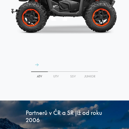
A
T
V
ATV
UTV
SSV
JUNIOR
Partnerů v ČR a SR již od roku
2006