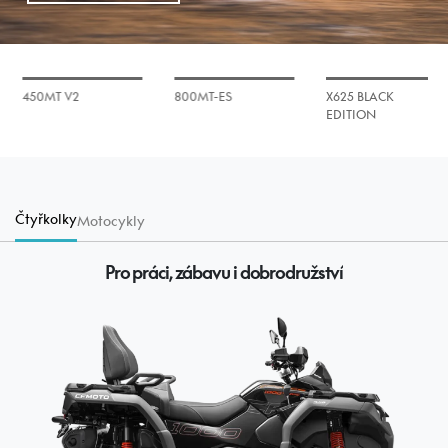
450MT V2
800MT-ES
X625 BLACK
EDITION
Čtyřkolky
Motocykly
Pro práci, zábavu i dobrodružství