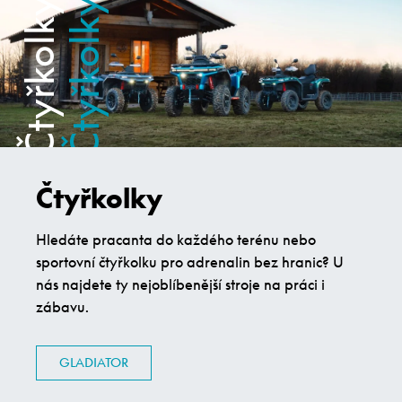
Čtyřkolky
Hledáte pracanta do každého terénu nebo
sportovní čtyřkolku pro adrenalin bez hranic? U
nás najdete ty nejoblíbenější stroje na práci i
zábavu.
GLADIATOR