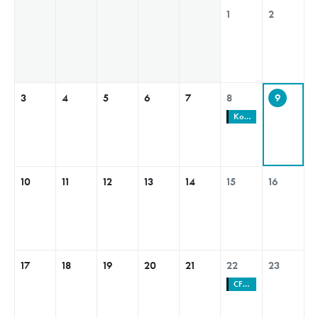
1
2
3
4
5
6
7
8
9
Kolama dolů s Policií ČR
10
11
12
13
14
15
16
17
18
19
20
21
22
23
CFMOTO MT Challenge ČESKO