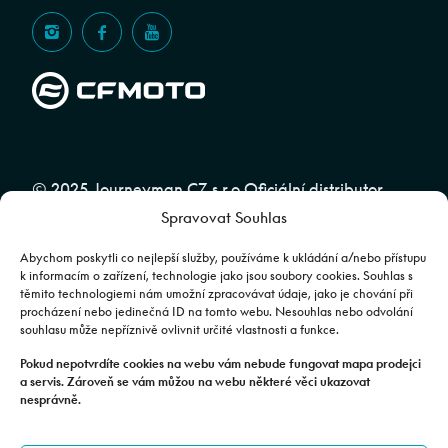
© 2025 Journeyman CZ s.r.o Oficiální distributor
Spravovat Souhlas
značky CFMOTO pro ČR a SR | Web spravuje
Abuko
Team
Abychom poskytli co nejlepší služby, používáme k ukládání a/nebo přístupu
k informacím o zařízení, technologie jako jsou soubory cookies. Souhlas s
těmito technologiemi nám umožní zpracovávat údaje, jako je chování při
Fotografie mají pouze ilustrativní charakter. Výbava, barevné
procházení nebo jedinečná ID na tomto webu. Nesouhlas nebo odvolání
souhlasu může nepříznivě ovlivnit určité vlastnosti a funkce.
kombinace apod. se mohou lišit. Pro upřesnění kontaktujte svého
prodejce. | Veškeré zobrazené informace mají pouze informativní
Pokud nepotvrdíte cookies na webu vám nebude fungovat mapa prodejci
a servis. Zároveň se vám můžou na webu některé věci ukazovat
charakter a nejsou nabídkou ve smyslu ustanovení §1732 odst. 2
nesprávně.
zákona č. 89/2012 Sb., občanského zákoníku.