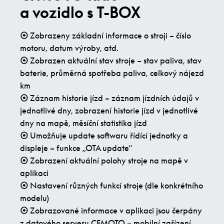
a vozidlo s T-BOX
⦿
Zobrazeny základní informace o stroji – číslo
motoru, datum výroby, atd.
⦿
Zobrazen aktuální stav stroje – stav paliva, stav
baterie, průměrná spotřeba paliva, celkový nájezd
km
⦿
Záznam historie jízd – záznam jízdních údajů v
jednotlivé dny, zobrazení historie jízd v jednotlivé
dny na mapě, měsíční statistika jízd
⦿
Umožňuje update softwaru řídící jednotky a
displeje – funkce „OTA update“
⦿
Zobrazení aktuální polohy stroje na mapě v
aplikaci
⦿
Nastavení různých funkcí stroje (dle konkrétního
modelu)
⦿
Zobrazované informace v aplikaci jsou čerpány
z datového serveru CFMOTO – mobilní zařízení