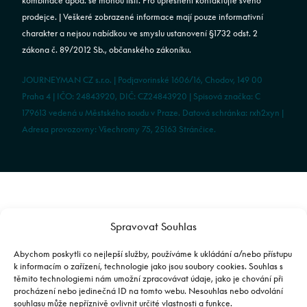
kombinace apod. se mohou lišit. Pro upřesnění kontaktujte svého
prodejce. | Veškeré zobrazené informace mají pouze informativní
charakter a nejsou nabídkou ve smyslu ustanovení §1732 odst. 2
zákona č. 89/2012 Sb., občanského zákoníku.
JOURNEYMAN CZ s.r.o. | Podjavorinské 1606/16, Chodov, 149 00
Praha 4 | IČO: 24843920, DIČ: CZ24843920 | Spisová značka: C
179613 vedená u Městského soudu v Praze. Datová schránka: rxh2xyn |
Adresa provozovny: Všechromy 75, 25163 Stránčice.
Spravovat Souhlas
Abychom poskytli co nejlepší služby, používáme k ukládání a/nebo přístupu
k informacím o zařízení, technologie jako jsou soubory cookies. Souhlas s
těmito technologiemi nám umožní zpracovávat údaje, jako je chování při
procházení nebo jedinečná ID na tomto webu. Nesouhlas nebo odvolání
souhlasu může nepříznivě ovlivnit určité vlastnosti a funkce.