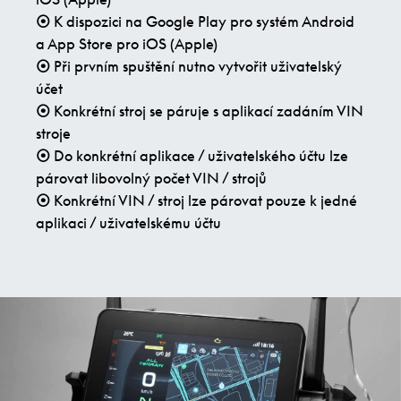
⦿
K dispozici na Google Play pro systém Android
a App Store pro iOS (Apple)
⦿
Při prvním spuštění nutno vytvořit uživatelský
účet
⦿
Konkrétní stroj se páruje s aplikací zadáním VIN
stroje
⦿
Do konkrétní aplikace / uživatelského účtu lze
párovat libovolný počet VIN / strojů
⦿
Konkrétní VIN / stroj lze párovat pouze k jedné
aplikaci / uživatelskému účtu