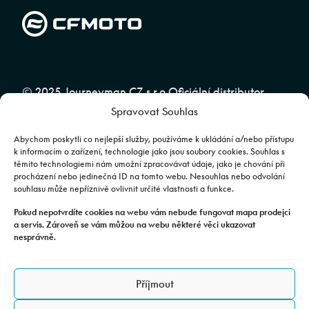
© 2025 Journeyman CZ s.r.o Oficiální distributor
Spravovat Souhlas
značky CFMOTO pro ČR a SR | Web spravuje
Abuko
Team
Abychom poskytli co nejlepší služby, používáme k ukládání a/nebo přístupu
k informacím o zařízení, technologie jako jsou soubory cookies. Souhlas s
těmito technologiemi nám umožní zpracovávat údaje, jako je chování při
Fotografie mají pouze ilustrativní charakter. Výbava, barevné
procházení nebo jedinečná ID na tomto webu. Nesouhlas nebo odvolání
souhlasu může nepříznivě ovlivnit určité vlastnosti a funkce.
kombinace apod. se mohou lišit. Pro upřesnění kontaktujte svého
prodejce. | Veškeré zobrazené informace mají pouze informativní
Pokud nepotvrdíte cookies na webu vám nebude fungovat mapa prodejci
a servis. Zároveň se vám můžou na webu některé věci ukazovat
charakter a nejsou nabídkou ve smyslu ustanovení §1732 odst. 2
nesprávně.
zákona č. 89/2012 Sb., občanského zákoníku.
JOURNEYMAN CZ s.r.o. | Podjavorinské 1606/16, Chodov, 149 00
Příjmout
Praha 4 | IČO: 24843920, DIČ: CZ24843920 | Spisová značka: C
179613 vedená u Městského soudu v Praze. Datová schránka: rxh2xyn |