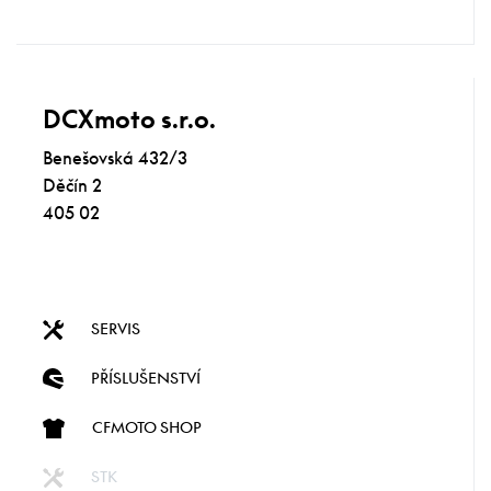
DCXmoto s.r.o.
Benešovská 432/3
Děčín 2
405 02
SERVIS
PŘÍSLUŠENSTVÍ
CFMOTO SHOP
STK