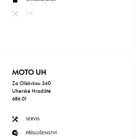
STK
MOTO UH
Za Olšávkou 340
Uherské Hradiště
686 01
SERVIS
PŘÍSLUŠENSTVÍ