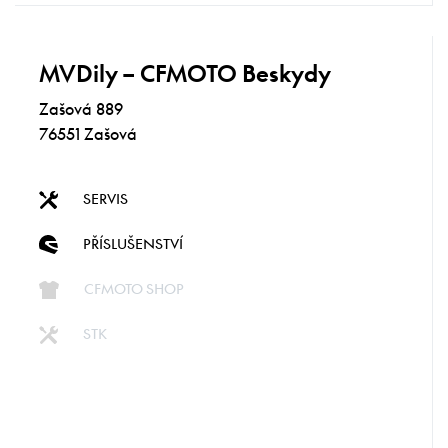
MVDily – CFMOTO Beskydy
Zašová 889
76551 Zašová
SERVIS
PŘÍSLUŠENSTVÍ
CFMOTO SHOP
STK