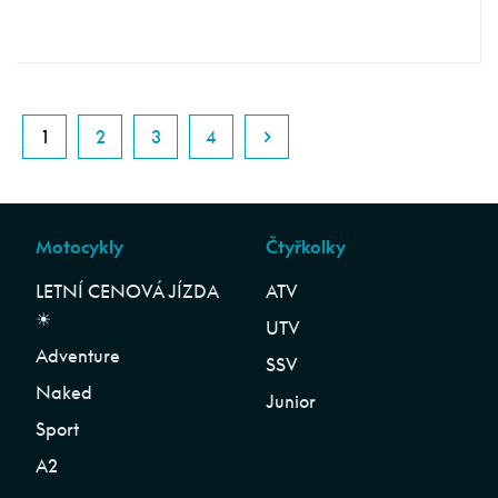
1
2
3
4
Motocykly
Čtyřkolky
LETNÍ CENOVÁ JÍZDA
ATV
☀︎
UTV
Adventure
SSV
Naked
Junior
Sport
A2