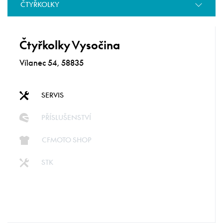
ČTYŘKOLKY
Čtyřkolky Vysočina
Vílanec 54, 58835
SERVIS
PŘÍSLUŠENSTVÍ
CFMOTO SHOP
STK