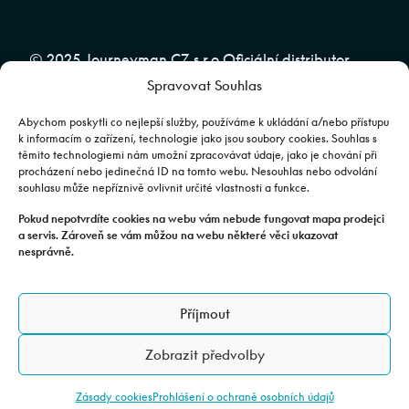
© 2025 Journeyman CZ s.r.o Oficiální distributor
Spravovat Souhlas
značky CFMOTO pro ČR a SR | Web spravuje
Abuko
Team
Abychom poskytli co nejlepší služby, používáme k ukládání a/nebo přístupu
k informacím o zařízení, technologie jako jsou soubory cookies. Souhlas s
těmito technologiemi nám umožní zpracovávat údaje, jako je chování při
Fotografie mají pouze ilustrativní charakter. Výbava, barevné
procházení nebo jedinečná ID na tomto webu. Nesouhlas nebo odvolání
souhlasu může nepříznivě ovlivnit určité vlastnosti a funkce.
kombinace apod. se mohou lišit. Pro upřesnění kontaktujte svého
prodejce. | Veškeré zobrazené informace mají pouze informativní
Pokud nepotvrdíte cookies na webu vám nebude fungovat mapa prodejci
a servis. Zároveň se vám můžou na webu některé věci ukazovat
charakter a nejsou nabídkou ve smyslu ustanovení §1732 odst. 2
nesprávně.
zákona č. 89/2012 Sb., občanského zákoníku.
JOURNEYMAN CZ s.r.o. | Podjavorinské 1606/16, Chodov, 149 00
Příjmout
Praha 4 | IČO: 24843920, DIČ: CZ24843920 | Spisová značka: C
179613 vedená u Městského soudu v Praze. Datová schránka: rxh2xyn |
Zobrazit předvolby
Adresa provozovny: Všechromy 75, 25163 Stránčice.
Zásady cookies
Prohlášení o ochraně osobních údajů