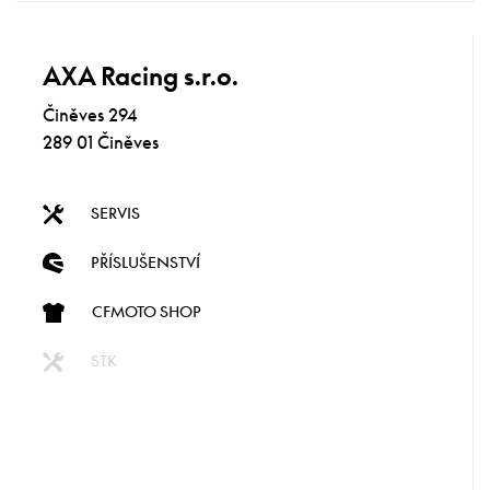
AXA Racing s.r.o.
Činěves 294
289 01 Činěves
SERVIS
PŘÍSLUŠENSTVÍ
CFMOTO SHOP
STK