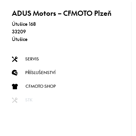
ADUS Motors – CFMOTO Plzeň
Útušice 168
33209
Útušice
SERVIS
PŘÍSLUŠENSTVÍ
CFMOTO SHOP
STK