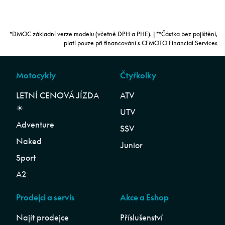
*DMOC základní verze modelu (včetně DPH a PHE). | **Částka bez pojištění,
platí pouze při financování s CFMOTO Financial Services
Motocykly
Čtyřkolky
LETNÍ CENOVÁ JÍZDA
ATV
☀︎
UTV
Adventure
SSV
Naked
Junior
Sport
A2
Prodejci a servis
Akce a Eshop
Najít prodejce
Příslušenství