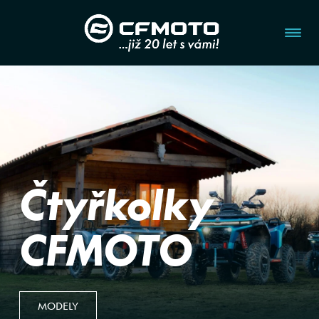
Čtyřkolky
CFMOTO
MODELY