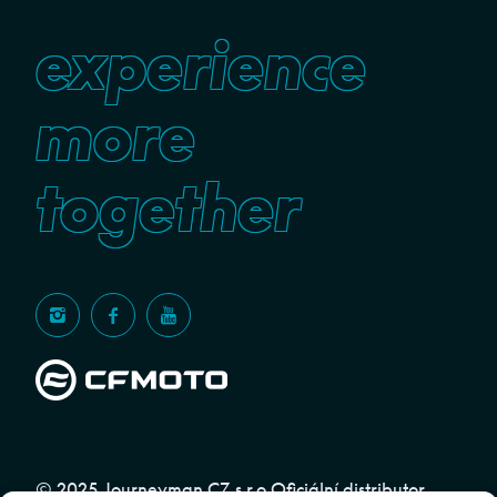
experience
more
together
© 2025 Journeyman CZ s.r.o Oficiální distributor