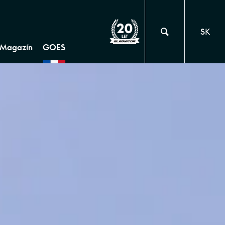
SK
Magazín
GOES