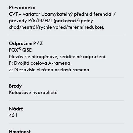
Převodovka
CVT – variátor Uzamykatelný přední diferenciál /
převody P/R/N/H/L (parkovací/zpětný
chod/neutrál/rychle vpřed/terénní redukce).
Odpružení P / Z
®
FOX
QSE
Nezávislé nitrogénové, seřiditelné odpružení.
P: Dvojitá ocelová A-ramena.
Z: Nezávisle vlečená ocelová ramena.
Brzdy
Kotoučové hydraulické
Nádrž
45 l
Hmotnost