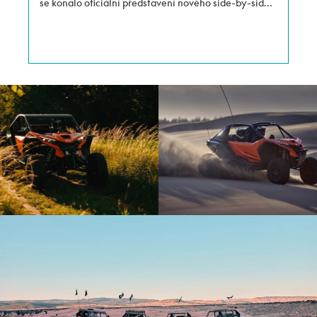
se konalo oficiální představení nového side-by-side
CFMOTO Gladiator Z10 Turbo pro české a slovenské
novináře a dealery. Nemohli jsme u toho chybět a
přinášíme první dojmy z řízení nejnovějšího hráče ve
světě velkých bugyn.