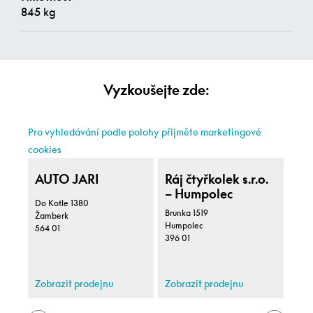
845 kg
Vyzkoušejte zde:
Pro vyhledávání podle polohy přijměte marketingové
cookies
AUTO JARI
Ráj čtyřkolek s.r.o.
Ráj
– Humpolec
– B
Do Kotle 1380
Brunka 1519
Žamberk
Tyrš
Humpolec
564 01
Byši
396 01
Zobrazit prodejnu
Zobrazit prodejnu
Zob