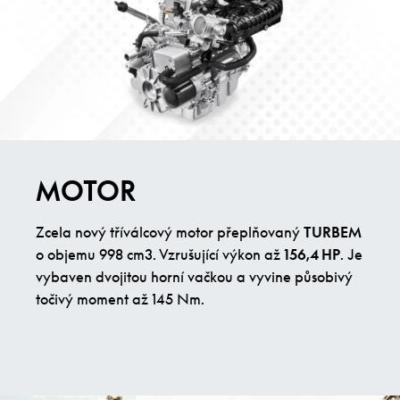
MOTOR
Zcela nový tříválcový motor přeplňovaný
TURBEM
o objemu 998 cm3. Vzrušující výkon až
156,4 HP
. Je
vybaven dvojitou horní vačkou a vyvine působivý
točivý moment až 145 Nm.