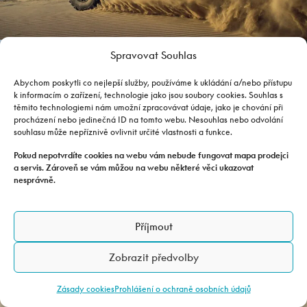
Spravovat Souhlas
Abychom poskytli co nejlepší služby, používáme k ukládání a/nebo přístupu
k informacím o zařízení, technologie jako jsou soubory cookies. Souhlas s
těmito technologiemi nám umožní zpracovávat údaje, jako je chování při
procházení nebo jedinečná ID na tomto webu. Nesouhlas nebo odvolání
souhlasu může nepříznivě ovlivnit určité vlastnosti a funkce.
Pokud nepotvrdíte cookies na webu vám nebude fungovat mapa prodejci
a servis. Zároveň se vám můžou na webu některé věci ukazovat
nesprávně.
Příjmout
Klepnutím přijměte marketingové soubory
Zobrazit předvolby
cookie a povolte tento obsah
Zásady cookies
Prohlášení o ochraně osobních údajů