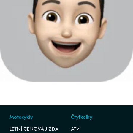
Motocykly
Čtyřkolky
LETNÍ CENOVÁ JÍZDA
ATV