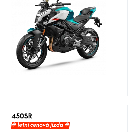
450SR
☀︎ letní cenová jízda ☀︎