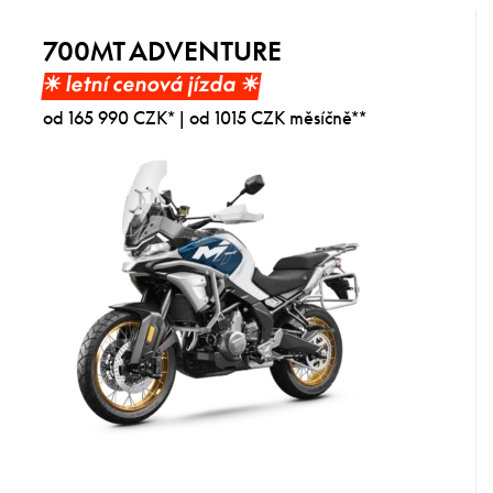
700MT ADVENTURE
☀︎ letní cenová jízda ☀︎
od 165 990 CZK* | od 1015 CZK měsíčně**