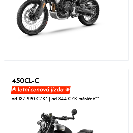
450CL-C
☀︎ letní cenová jízda ☀︎
od 137 990 CZK* | od 844 CZK měsíčně**