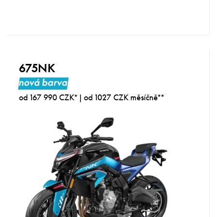
675NK
nová barva
od 167 990 CZK* | od 1027 CZK měsíčně**