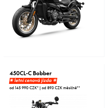
450CL-C Bobber
☀︎ letní cenová jízda ☀︎
od 145 990 CZK* | od 893 CZK měsíčně**