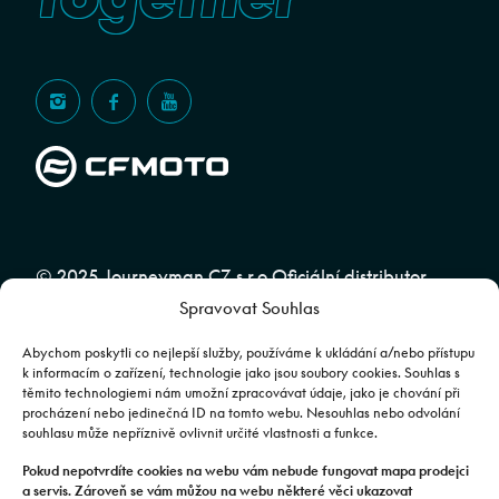
© 2025 Journeyman CZ s.r.o Oficiální distributor
Spravovat Souhlas
značky CFMOTO pro ČR a SR | Web spravuje
Abuko
Team
Abychom poskytli co nejlepší služby, používáme k ukládání a/nebo přístupu
k informacím o zařízení, technologie jako jsou soubory cookies. Souhlas s
těmito technologiemi nám umožní zpracovávat údaje, jako je chování při
Fotografie mají pouze ilustrativní charakter. Výbava, barevné
procházení nebo jedinečná ID na tomto webu. Nesouhlas nebo odvolání
souhlasu může nepříznivě ovlivnit určité vlastnosti a funkce.
kombinace apod. se mohou lišit. Pro upřesnění kontaktujte svého
prodejce. | Veškeré zobrazené informace mají pouze informativní
Pokud nepotvrdíte cookies na webu vám nebude fungovat mapa prodejci
a servis. Zároveň se vám můžou na webu některé věci ukazovat
charakter a nejsou nabídkou ve smyslu ustanovení §1732 odst. 2