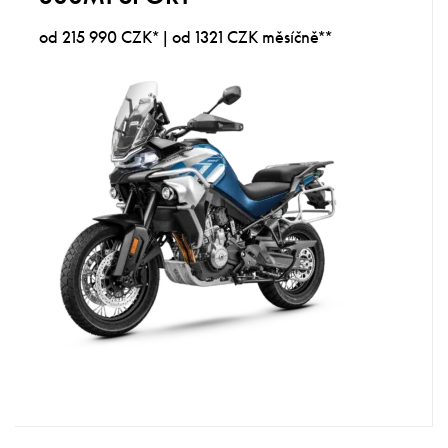
od 215 990 CZK* | od 1321 CZK měsíčně**