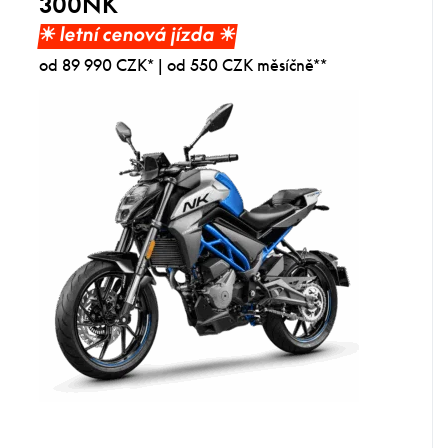
300NK
☀︎ letní cenová jízda ☀︎
od 89 990 CZK* | od 550 CZK měsíčně**