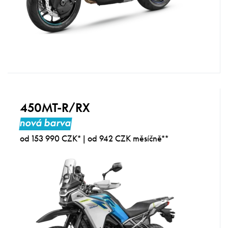
450MT-R/RX
nová barva
od 153 990 CZK* | od 942 CZK měsíčně**