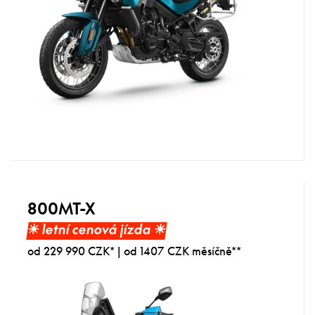
800MT-X
☀︎ letní cenová jízda ☀︎
od 229 990 CZK* | od 1407 CZK měsíčně**