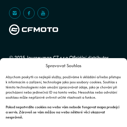
© 2025 Journeyman CZ s.r.o Oficiální distributor
Spravovat Souhlas
značky CFMOTO pro ČR a SR | Web spravuje
Abuko
Team
Abychom poskytli co nejlepší služby, používáme k ukládání a/nebo přístupu
k informacím o zařízení, technologie jako jsou soubory cookies. Souhlas s
těmito technologiemi nám umožní zpracovávat údaje, jako je chování při
Fotografie mají pouze ilustrativní charakter. Výbava, barevné
procházení nebo jedinečná ID na tomto webu. Nesouhlas nebo odvolání
souhlasu může nepříznivě ovlivnit určité vlastnosti a funkce.
kombinace apod. se mohou lišit. Pro upřesnění kontaktujte svého
prodejce. | Veškeré zobrazené informace mají pouze informativní
Pokud nepotvrdíte cookies na webu vám nebude fungovat mapa prodejci
a servis. Zároveň se vám můžou na webu některé věci ukazovat
charakter a nejsou nabídkou ve smyslu ustanovení §1732 odst. 2
nesprávně.
zákona č. 89/2012 Sb., občanského zákoníku.