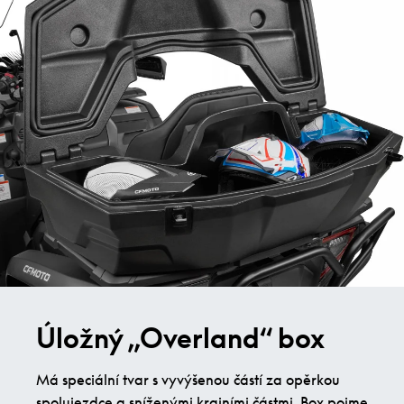
Úložný „Overland“ box
Má speciální tvar s vyvýšenou částí za opěrkou
spolujezdce a sníženými krajními částmi. Box pojme