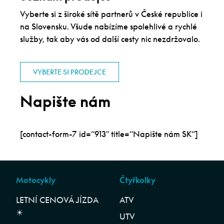
Vyberte si z široké sítě partnerů v České republice i
na Slovensku. Všude nabízíme spolehlivé a rychlé
služby, tak aby vás od další cesty nic nezdržovalo.
VYBERTE SI PRODEJCE
Napište nám
[contact-form-7 id=“913″ title=“Napište nám SK“]
Motocykly
Čtyřkolky
LETNÍ CENOVÁ JÍZDA
ATV
☀︎
UTV