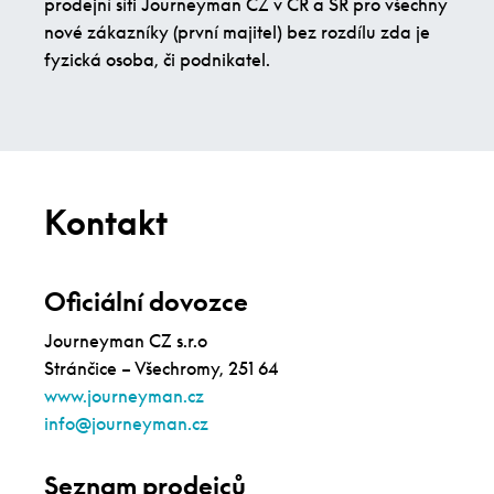
prodejní síti Journeyman CZ v ČR a SR pro všechny
nové zákazníky (první majitel) bez rozdílu zda je
fyzická osoba, či podnikatel.
Kontakt
Oficiální dovozce
Journeyman CZ s.r.o
Stránčice – Všechromy, 251 64
www.journeyman.cz
info@journeyman.cz
Seznam prodejců