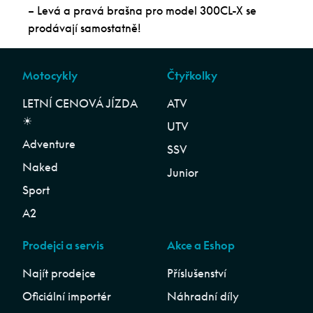
– Levá a pravá brašna pro model 300CL-X se
prodávají samostatně!
Motocykly
Čtyřkolky
LETNÍ CENOVÁ JÍZDA
ATV
☀︎
UTV
Adventure
SSV
Naked
Junior
Sport
A2
Prodejci a servis
Akce a Eshop
Najít prodejce
Příslušenství
Oficiální importér
Náhradní díly