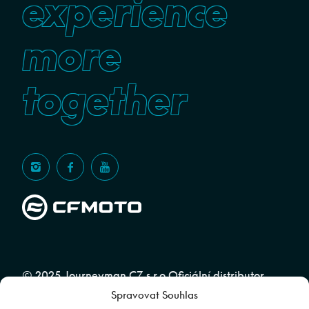
experience
more
together
© 2025 Journeyman CZ s.r.o Oficiální distributor
Spravovat Souhlas
značky CFMOTO pro ČR a SR | Web spravuje
Abuko