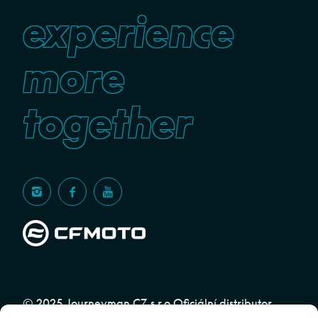
experience
more
together
© 2025 Journeyman CZ s.r.o Oficiální distributor