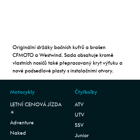
Originální držáky bočních kufrů a brašen
CFMOTO a Westwind. Sada obsahuje kromě
vlastních nosičů také přepracovaný kryt výfuku a
nové podsedlové plasty s instalačními otvory.
Motocykly
Čtyřkolky
LETNÍ CENOVÁ JÍZDA
ATV
☀︎
UTV
Adventure
SSV
Naked
Junior