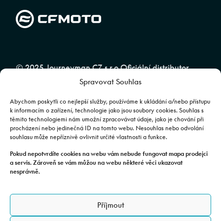
© 2025 Journeyman CZ s.r.o Oficiální distributor
Spravovat Souhlas
značky CFMOTO pro ČR a SR | Web spravuje
Abuko
Team
Abychom poskytli co nejlepší služby, používáme k ukládání a/nebo přístupu
k informacím o zařízení, technologie jako jsou soubory cookies. Souhlas s
těmito technologiemi nám umožní zpracovávat údaje, jako je chování při
Fotografie mají pouze ilustrativní charakter. Výbava, barevné
procházení nebo jedinečná ID na tomto webu. Nesouhlas nebo odvolání
souhlasu může nepříznivě ovlivnit určité vlastnosti a funkce.
kombinace apod. se mohou lišit. Pro upřesnění kontaktujte svého
prodejce. | Veškeré zobrazené informace mají pouze informativní
Pokud nepotvrdíte cookies na webu vám nebude fungovat mapa prodejci
a servis. Zároveň se vám můžou na webu některé věci ukazovat
charakter a nejsou nabídkou ve smyslu ustanovení §1732 odst. 2
nesprávně.
zákona č. 89/2012 Sb., občanského zákoníku.
JOURNEYMAN CZ s.r.o. | Podjavorinské 1606/16, Chodov, 149 00
Příjmout
Praha 4 | IČO: 24843920, DIČ: CZ24843920 | Spisová značka: C
179613 vedená u Městského soudu v Praze. Datová schránka: rxh2xyn |