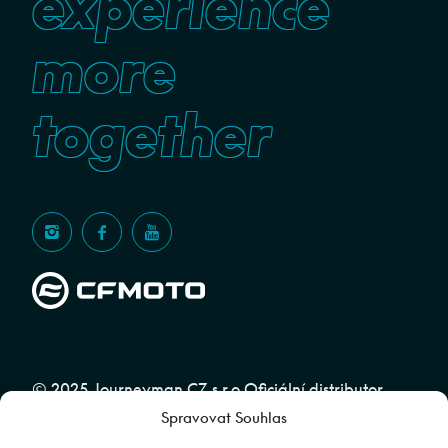
experience
more
together
© 2025 Journeyman CZ s.r.o Oficiální distributor
Spravovat Souhlas
značky CFMOTO pro ČR a SR | Web spravuje
Abuko