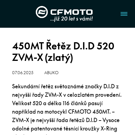
450MT Řetěz D.I.D 520
ZVM-X (zlatý)
07.06.2025
ABUKO
Sekundární řetěz světoznámé značky D.I.D z
nejvyšší řady ZVM-X v celozlatém provedení.
Velikost 520 a délka 116 článků pasují
například na motocykl CFMOTO 450MT. –
ZVM-X je nejvyšší řada řetězů D.I.D – Vysoce
odolné patentované těsnící kroužky X-Ring