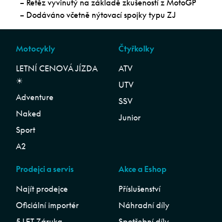
– Řetěz vyvinutý na základě zkušeností z MotoGP
– Dodáváno včetně nýtovací spojky typu ZJ
Motocykly
Čtyřkolky
LETNÍ CENOVÁ JÍZDA
ATV
☀︎
UTV
Adventure
SSV
Naked
Junior
Sport
A2
Prodejci a servis
Akce a Eshop
Najít prodejce
Příslušenství
Oficiální importér
Náhradní díly
5 LET Záruka
Spotřební díly