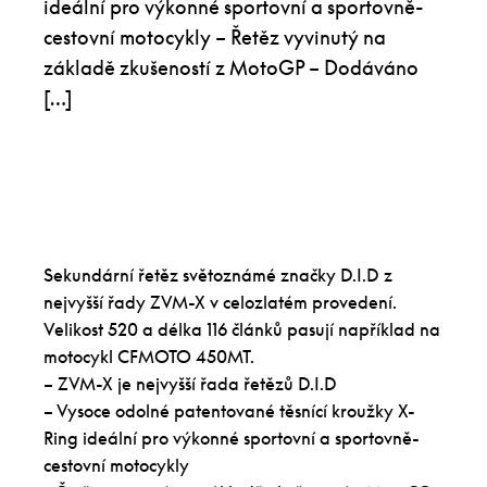
ideální pro výkonné sportovní a sportovně-
cestovní motocykly – Řetěz vyvinutý na
základě zkušeností z MotoGP – Dodáváno
[…]
Sekundární řetěz světoznámé značky D.I.D z
nejvyšší řady ZVM-X v celozlatém provedení.
Velikost 520 a délka 116 článků pasují například na
motocykl CFMOTO 450MT.
– ZVM-X je nejvyšší řada řetězů D.I.D
– Vysoce odolné patentované těsnící kroužky X-
Ring ideální pro výkonné sportovní a sportovně-
cestovní motocykly