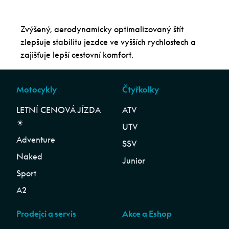
Zvýšený, aerodynamicky optimalizovaný štít
zlepšuje stabilitu jezdce ve vyšších rychlostech a
zajišťuje lepší cestovní komfort.
Motocykly
Čtyřkolky
LETNÍ CENOVÁ JÍZDA
ATV
☀︎
UTV
Adventure
SSV
Naked
Junior
Sport
A2
Prodejci a servis
Akce a Eshop