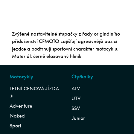
Zvýšené nastavitelné stupačky z řady originálního
příslušenství CFMOTO zajišťují agresivnější pozici
jezdce a podtrhují sportovní charakter motocyklu.
Materiál: černě eloxovaný hliník
Motocykly
Čtyřkolky
LETNÍ CENOVÁ JÍZDA
ATV
☀︎
UTV
Adventure
SSV
Naked
Junior
Sport