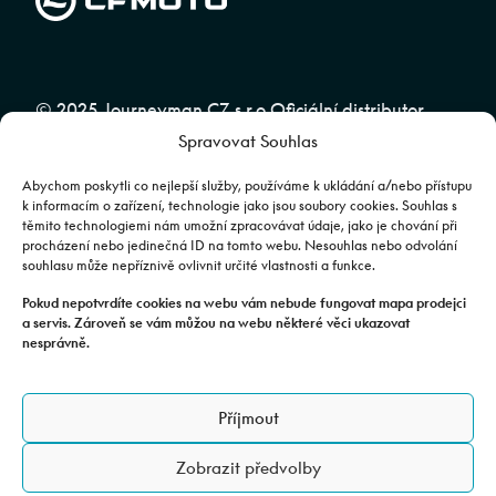
© 2025 Journeyman CZ s.r.o Oficiální distributor
Spravovat Souhlas
značky CFMOTO pro ČR a SR | Web spravuje
Abuko
Team
Abychom poskytli co nejlepší služby, používáme k ukládání a/nebo přístupu
k informacím o zařízení, technologie jako jsou soubory cookies. Souhlas s
těmito technologiemi nám umožní zpracovávat údaje, jako je chování při
Fotografie mají pouze ilustrativní charakter. Výbava, barevné
procházení nebo jedinečná ID na tomto webu. Nesouhlas nebo odvolání
souhlasu může nepříznivě ovlivnit určité vlastnosti a funkce.
kombinace apod. se mohou lišit. Pro upřesnění kontaktujte svého
prodejce. | Veškeré zobrazené informace mají pouze informativní
Pokud nepotvrdíte cookies na webu vám nebude fungovat mapa prodejci
a servis. Zároveň se vám můžou na webu některé věci ukazovat
charakter a nejsou nabídkou ve smyslu ustanovení §1732 odst. 2
nesprávně.
zákona č. 89/2012 Sb., občanského zákoníku.
JOURNEYMAN CZ s.r.o. | Podjavorinské 1606/16, Chodov, 149 00
Příjmout
Praha 4 | IČO: 24843920, DIČ: CZ24843920 | Spisová značka: C
179613 vedená u Městského soudu v Praze. Datová schránka: rxh2xyn |
Zobrazit předvolby
Adresa provozovny: Všechromy 75, 25163 Stránčice.