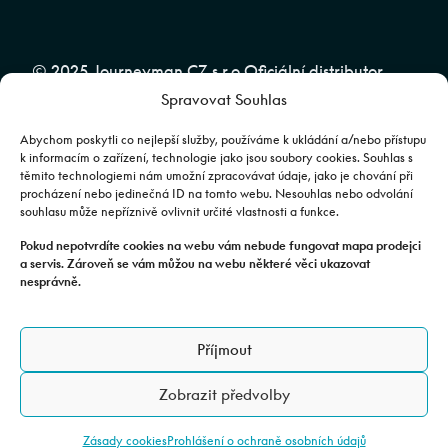
© 2025 Journeyman CZ s.r.o Oficiální distributor
Spravovat Souhlas
značky CFMOTO pro ČR a SR | Web spravuje
Abuko
Team
Abychom poskytli co nejlepší služby, používáme k ukládání a/nebo přístupu
k informacím o zařízení, technologie jako jsou soubory cookies. Souhlas s
těmito technologiemi nám umožní zpracovávat údaje, jako je chování při
Fotografie mají pouze ilustrativní charakter. Výbava, barevné
procházení nebo jedinečná ID na tomto webu. Nesouhlas nebo odvolání
souhlasu může nepříznivě ovlivnit určité vlastnosti a funkce.
kombinace apod. se mohou lišit. Pro upřesnění kontaktujte svého
prodejce. | Veškeré zobrazené informace mají pouze informativní
Pokud nepotvrdíte cookies na webu vám nebude fungovat mapa prodejci
a servis. Zároveň se vám můžou na webu některé věci ukazovat
charakter a nejsou nabídkou ve smyslu ustanovení §1732 odst. 2
nesprávně.
zákona č. 89/2012 Sb., občanského zákoníku.
JOURNEYMAN CZ s.r.o. | Podjavorinské 1606/16, Chodov, 149 00
Příjmout
Praha 4 | IČO: 24843920, DIČ: CZ24843920 | Spisová značka: C
179613 vedená u Městského soudu v Praze. Datová schránka: rxh2xyn |
Zobrazit předvolby
Adresa provozovny: Všechromy 75, 25163 Stránčice.
Zásady cookies
Prohlášení o ochraně osobních údajů