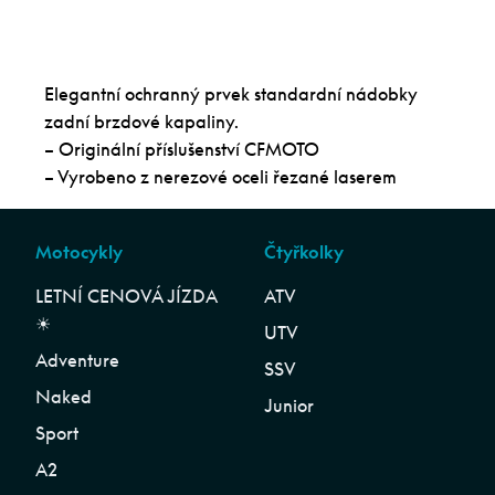
Elegantní ochranný prvek standardní nádobky
zadní brzdové kapaliny.
– Originální příslušenství CFMOTO
– Vyrobeno z nerezové oceli řezané laserem
Motocykly
Čtyřkolky
LETNÍ CENOVÁ JÍZDA
ATV
☀︎
UTV
Adventure
SSV
Naked
Junior
Sport
A2