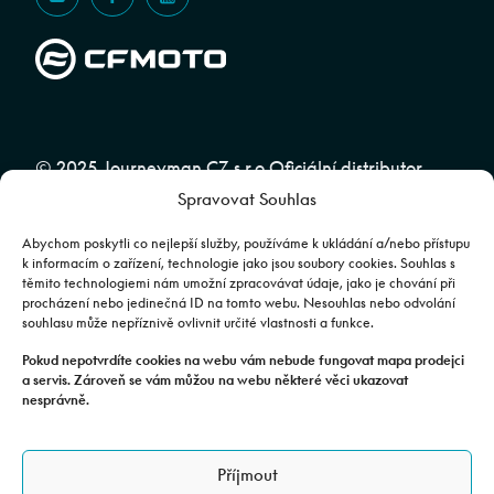
© 2025 Journeyman CZ s.r.o Oficiální distributor
Spravovat Souhlas
značky CFMOTO pro ČR a SR | Web spravuje
Abuko
Team
Abychom poskytli co nejlepší služby, používáme k ukládání a/nebo přístupu
k informacím o zařízení, technologie jako jsou soubory cookies. Souhlas s
těmito technologiemi nám umožní zpracovávat údaje, jako je chování při
Fotografie mají pouze ilustrativní charakter. Výbava, barevné
procházení nebo jedinečná ID na tomto webu. Nesouhlas nebo odvolání
souhlasu může nepříznivě ovlivnit určité vlastnosti a funkce.
kombinace apod. se mohou lišit. Pro upřesnění kontaktujte svého
prodejce. | Veškeré zobrazené informace mají pouze informativní
Pokud nepotvrdíte cookies na webu vám nebude fungovat mapa prodejci
a servis. Zároveň se vám můžou na webu některé věci ukazovat
charakter a nejsou nabídkou ve smyslu ustanovení §1732 odst. 2
nesprávně.
zákona č. 89/2012 Sb., občanského zákoníku.
JOURNEYMAN CZ s.r.o. | Podjavorinské 1606/16, Chodov, 149 00
Příjmout
Praha 4 | IČO: 24843920, DIČ: CZ24843920 | Spisová značka: C