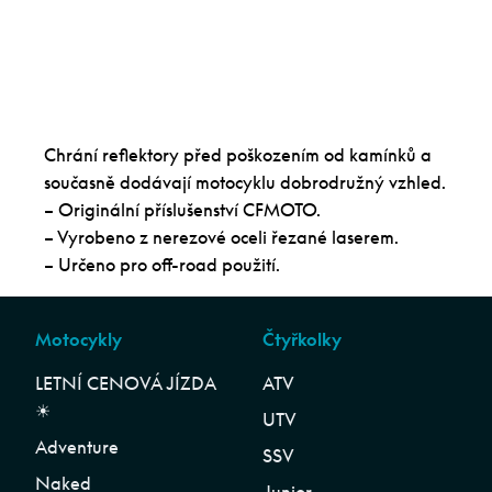
Chrání reflektory před poškozením od kamínků a
současně dodávají motocyklu dobrodružný vzhled.
– Originální příslušenství CFMOTO.
– Vyrobeno z nerezové oceli řezané laserem.
– Určeno pro off-road použití.
Motocykly
Čtyřkolky
LETNÍ CENOVÁ JÍZDA
ATV
☀︎
UTV
Adventure
SSV
Naked