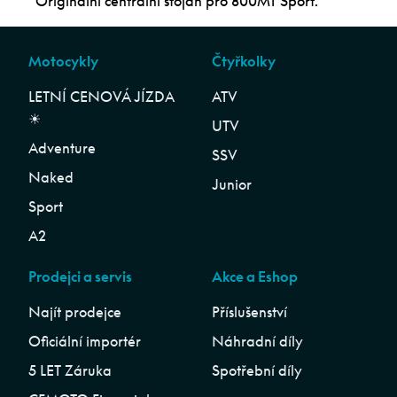
Originální centrální stojan pro 800MT Sport.
Motocykly
Čtyřkolky
LETNÍ CENOVÁ JÍZDA
ATV
☀︎
UTV
Adventure
SSV
Naked
Junior
Sport
A2
Prodejci a servis
Akce a Eshop
Najít prodejce
Příslušenství
Oficiální importér
Náhradní díly
5 LET Záruka
Spotřební díly