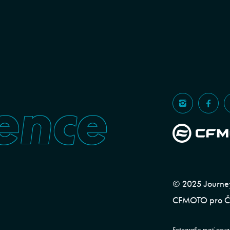
ence
© 2025 Journeym
CFMOTO pro ČR
Fotografie mají pouz