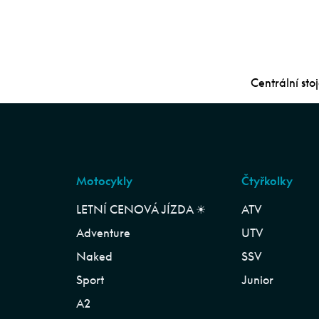
Centrální st
Motocykly
Čtyřkolky
LETNÍ CENOVÁ JÍZDA ☀︎
ATV
Adventure
UTV
Naked
SSV
Sport
Junior
A2