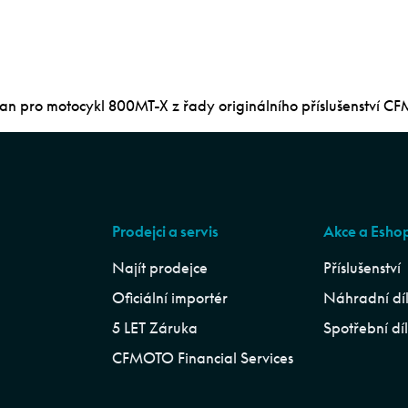
ojan pro motocykl 800MT-X z řady originálního příslušenství C
Prodejci a servis
Akce a Esho
Najít prodejce
Příslušenství
Oficiální importér
Náhradní dí
5 LET Záruka
Spotřební dí
CFMOTO Financial Services