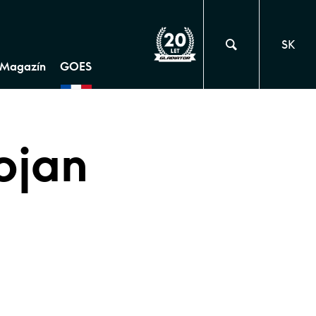
SK
Magazín
GOES
ojan