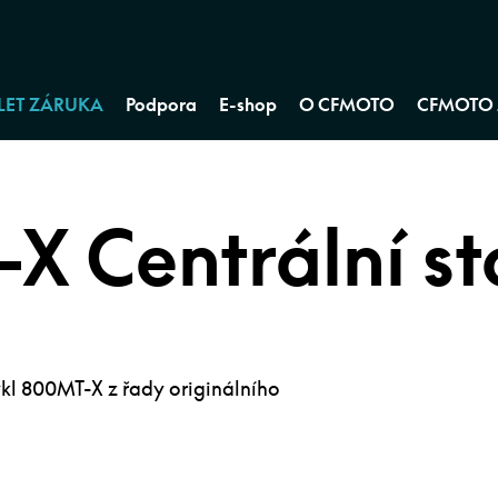
 LET ZÁRUKA
Podpora
E-shop
O CFMOTO
CFMOTO 
X Centrální st
ykl 800MT-X z řady originálního