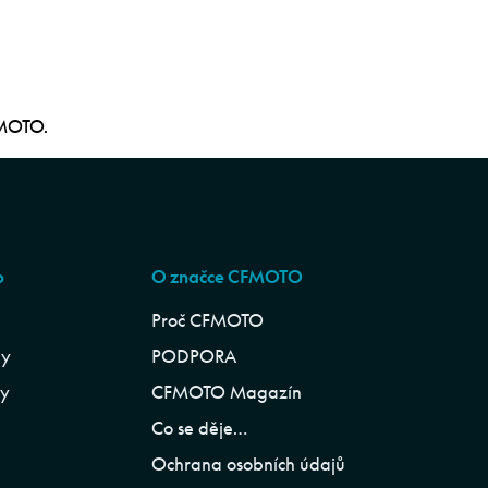
FMOTO.
p
O značce CFMOTO
Proč CFMOTO
ly
PODPORA
ly
CFMOTO Magazín
Co se děje…
Ochrana osobních údajů