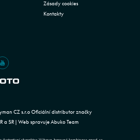
Zásady cookies
Kontakty
an CZ s.r.o Oficiální distributor značky
 a SR | Web spravuje
Abuko Team
e ilustrativní charakter. Výbava, barevné kombinace apod. se