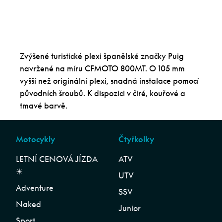
Zvýšené turistické plexi španělské značky Puig
navržené na míru CFMOTO 800MT. O 105 mm
vyšší než originální plexi, snadná instalace pomocí
původních šroubů. K dispozici v čiré, kouřové a
tmavé barvě.
Motocykly
Čtyřkolky
LETNÍ CENOVÁ JÍZDA
ATV
☀︎
UTV
Adventure
SSV
Naked
Junior
Sport