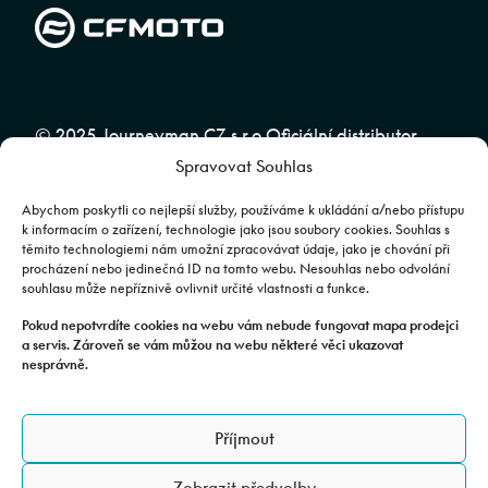
© 2025 Journeyman CZ s.r.o Oficiální distributor
Spravovat Souhlas
značky CFMOTO pro ČR a SR | Web spravuje
Abuko
Team
Abychom poskytli co nejlepší služby, používáme k ukládání a/nebo přístupu
k informacím o zařízení, technologie jako jsou soubory cookies. Souhlas s
těmito technologiemi nám umožní zpracovávat údaje, jako je chování při
Fotografie mají pouze ilustrativní charakter. Výbava, barevné
procházení nebo jedinečná ID na tomto webu. Nesouhlas nebo odvolání
souhlasu může nepříznivě ovlivnit určité vlastnosti a funkce.
kombinace apod. se mohou lišit. Pro upřesnění kontaktujte svého
prodejce. | Veškeré zobrazené informace mají pouze informativní
Pokud nepotvrdíte cookies na webu vám nebude fungovat mapa prodejci
a servis. Zároveň se vám můžou na webu některé věci ukazovat
charakter a nejsou nabídkou ve smyslu ustanovení §1732 odst. 2
nesprávně.
zákona č. 89/2012 Sb., občanského zákoníku.
JOURNEYMAN CZ s.r.o. | Podjavorinské 1606/16, Chodov, 149 00
Příjmout
Praha 4 | IČO: 24843920, DIČ: CZ24843920 | Spisová značka: C
179613 vedená u Městského soudu v Praze. Datová schránka: rxh2xyn |
Zobrazit předvolby