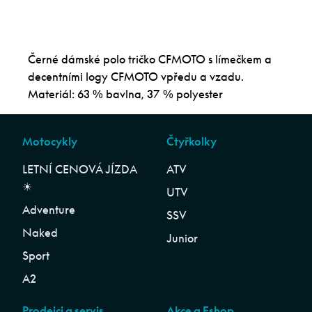
Černé dámské polo tričko CFMOTO s límečkem a
decentními logy CFMOTO vpředu a vzadu.
Materiál: 63 % bavlna, 37 % polyester
Motocykly
Čtyřkolky
LETNÍ CENOVÁ JÍZDA
ATV
☀︎
UTV
Adventure
SSV
Naked
Junior
Sport
A2
Prodejci a servis
Akce a Eshop