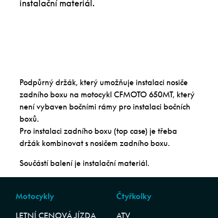
instalační materiál.
Podpůrný držák, který umožňuje instalaci nosiče
zadního boxu na motocykl CFMOTO 650MT, který
není vybaven bočními rámy pro instalaci bočních
boxů.
Pro instalaci zadního boxu (top case) je třeba
držák kombinovat s nosičem zadního boxu.
Součástí balení je instalační materiál.
Motocykly
Čtyřkolky
LETNÍ CENOVÁ JÍZDA
ATV