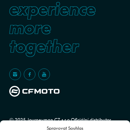
experience
more
together
© 2025 Journeyman CZ s.r.o Oficiální distributor
Spravovat Souhlas
značky CFMOTO pro ČR a SR | Web spravuje
Abuko