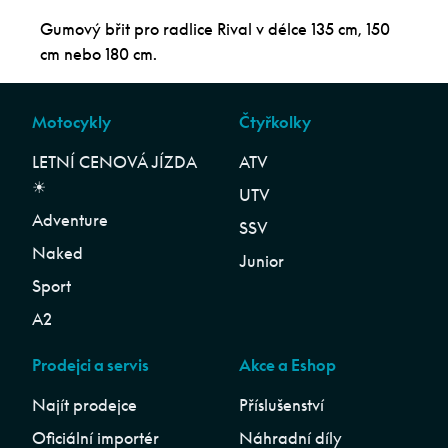
Gumový břit pro radlice Rival v délce 135 cm, 150
cm nebo 180 cm.
Motocykly
Čtyřkolky
LETNÍ CENOVÁ JÍZDA
ATV
☀︎
UTV
Adventure
SSV
Naked
Junior
Sport
A2
Prodejci a servis
Akce a Eshop
Najít prodejce
Příslušenství
Oficiální importér
Náhradní díly