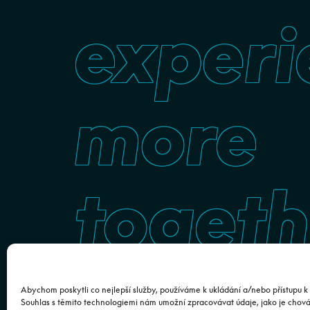
experi
more
togeth
Abychom poskytli co nejlepší služby, používáme k ukládání a/nebo přístupu k 
Souhlas s těmito technologiemi nám umožní zpracovávat údaje, jako je chov