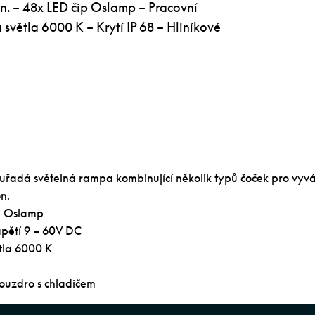
n. – 48x LED čip Oslamp – Pracovní
 světla 6000 K – Krytí IP 68 – Hliníkové
uřadá světelná rampa kombinující několik typů čoček pro vyv
n.
p Oslamp
apětí 9 – 60V DC
ětla 6000 K
pouzdro s chladičem