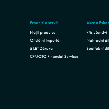
Prodejci a servis
Akce a Esho
Najít prodejce
Příslušenství
Oficiální importér
Náhradní dí
5 LET Záruka
Spotřební dí
CFMOTO Financial Services