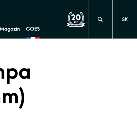
SK
Magazín
GOES
ampa
mm)