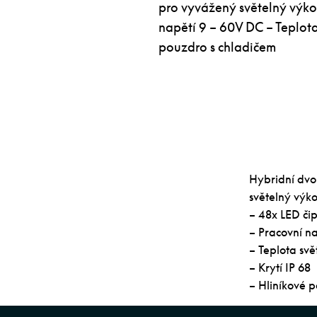
pro vyvážený světelný výko
napětí 9 – 60V DC – Teplota
pouzdro s chladičem
Hybridní dvo
světelný výko
– 48x LED či
– Pracovní n
– Teplota sv
– Krytí IP 68
– Hliníkové 