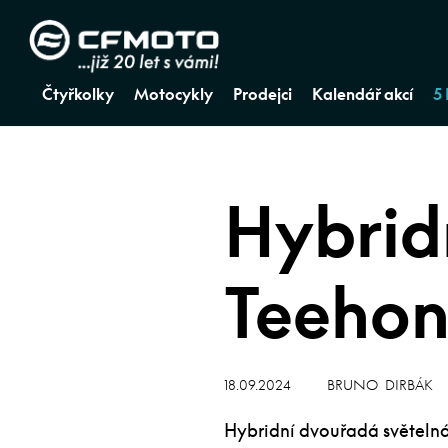
Čtyřkolky
Motocykly
Prodejci
Kalendář akcí
5
Hybrid
Teehon
18.09.2024
BRUNO DIRBÁK
Hybridní dvouřadá světelná