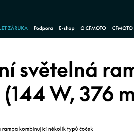
 LET ZÁRUKA
Podpora
E-shop
O CFMOTO
CFMOTO 
ní světelná r
 (144 W, 376 
 rampa kombinující několik typů čoček