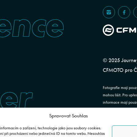
ence
© 2025 Journeym
CFMOTO pro ČR
er
Fotografie mají pouz
mohou lišit. Pro upř
informace mají pouze
ustanovení §1732 od
Spravovat Souhlas
JOURNEYMAN CZ s.r.o
informacím o zařízení, technologie jako jsou soubory cookies.
24843920, DIČ: CZ2
ání při procházení nebo jedinečná ID na tomto webu. Nesouhlas