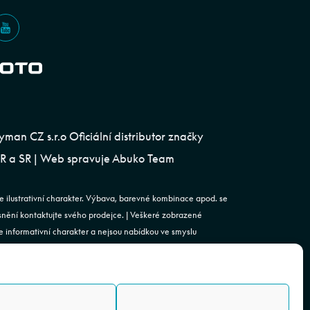
an CZ s.r.o Oficiální distributor značky
 a SR | Web spravuje
Abuko Team
e ilustrativní charakter. Výbava, barevné kombinace apod. se
esnění kontaktujte svého prodejce. | Veškeré zobrazené
 informativní charakter a nejsou nabídkou ve smyslu
st. 2 zákona č. 89/2012 Sb., občanského zákoníku.
. | Podjavorinské 1606/16, Chodov, 149 00 Praha 4 | IČO:
4843920 | Spisová značka: C 179613 vedená u Městského