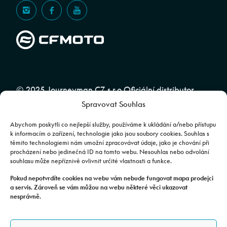
© 2025 Journeyman CZ s.r.o Oficiální distributor
Spravovat Souhlas
značky CFMOTO pro ČR a SR | Web spravuje
Abuko
Team
Abychom poskytli co nejlepší služby, používáme k ukládání a/nebo přístupu
k informacím o zařízení, technologie jako jsou soubory cookies. Souhlas s
těmito technologiemi nám umožní zpracovávat údaje, jako je chování při
Fotografie mají pouze ilustrativní charakter. Výbava, barevné
procházení nebo jedinečná ID na tomto webu. Nesouhlas nebo odvolání
souhlasu může nepříznivě ovlivnit určité vlastnosti a funkce.
kombinace apod. se mohou lišit. Pro upřesnění kontaktujte svého
prodejce. | Veškeré zobrazené informace mají pouze informativní
Pokud nepotvrdíte cookies na webu vám nebude fungovat mapa prodejci
a servis. Zároveň se vám můžou na webu některé věci ukazovat
charakter a nejsou nabídkou ve smyslu ustanovení §1732 odst. 2
nesprávně.
zákona č. 89/2012 Sb., občanského zákoníku.
JOURNEYMAN CZ s.r.o. | Podjavorinské 1606/16, Chodov, 149 00