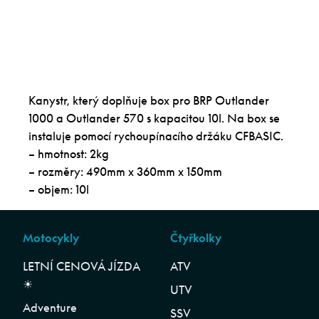
Kanystr, který doplňuje box pro BRP Outlander
1000 a Outlander 570 s kapacitou 10l. Na box se
instaluje pomocí rychoupínacího držáku CFBASIC.
– hmotnost: 2kg
– rozměry: 490mm x 360mm x 150mm
– objem: 10l
Motocykly
Čtyřkolky
LETNÍ CENOVÁ JÍZDA
ATV
☀︎
UTV
Adventure
SSV