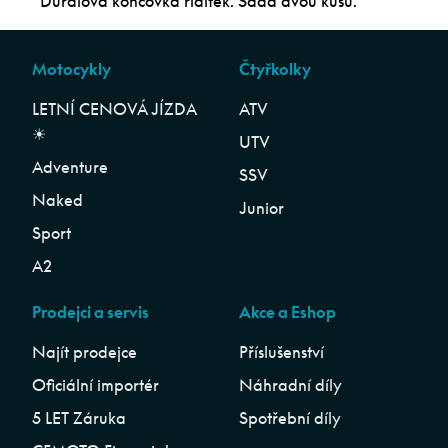
Duralová koncovka řidítek. Sada dvou kusů.
Motocykly
Čtyřkolky
LETNÍ CENOVÁ JÍZDA
ATV
☀︎
UTV
Adventure
SSV
Naked
Junior
Sport
A2
Prodejci a servis
Akce a Eshop
Najít prodejce
Příslušenství
Oficiální importér
Náhradní díly
5 LET Záruka
Spotřební díly