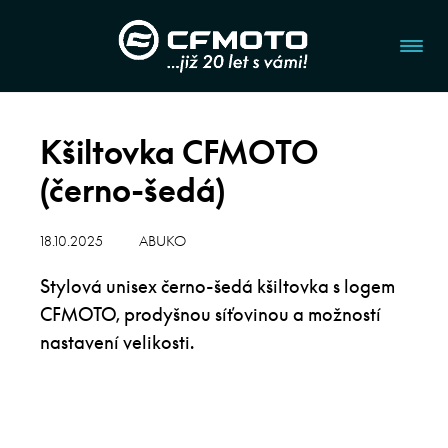
Kšiltovka CFMOTO
(černo-šedá)
18.10.2025
ABUKO
Stylová unisex černo-šedá kšiltovka s logem
CFMOTO, prodyšnou síťovinou a možností
nastavení velikosti.