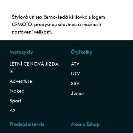
Stylová unisex černo-šedá kšiltovka s logem
CFMOTO, prodyšnou síťovinou a možností
nastavení velikosti.
Motocykly
Čtyřkolky
LETNÍ CENOVÁ JÍZDA
ATV
☀︎
UTV
Adventure
SSV
Naked
Junior
Sport
A2
Prodejci a servis
Akce a Eshop