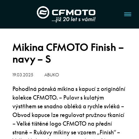
Mikina CFMOTO Finish –
navy – S
19.03.2025
ABUKO
Pohodlná pánská mikina s kapucí z originální
kolekce CFMOTO. – Pulovr s kulatým
výstřihem se snadno obléká a rychle svléká –
Obvod kapuce lze regulovat pružnou tkanicí
– Velké tištěné logo CFMOTO na přední
straně – Rukávy mikiny se vzorem „Finish“ –