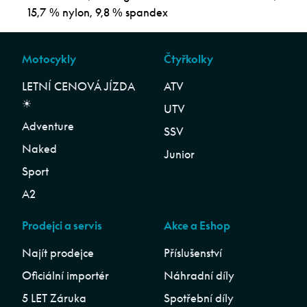
15,7 % nylon, 9,8 % spandex
Motocykly
Čtyřkolky
LETNÍ CENOVÁ JÍZDA
ATV
☀︎
UTV
Adventure
SSV
Naked
Junior
Sport
A2
Prodejci a servis
Akce a Eshop
Najít prodejce
Příslušenství
Oficiální importér
Náhradní díly
5 LET Záruka
Spotřební díly