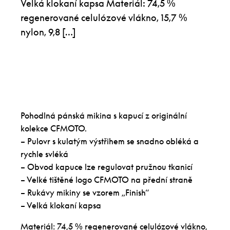
Velká klokaní kapsa Materiál: 74,5 %
regenerované celulózové vlákno, 15,7 %
nylon, 9,8 […]
Pohodlná pánská mikina s kapucí z originální
kolekce CFMOTO.
– Pulovr s kulatým výstřihem se snadno obléká a
rychle svléká
– Obvod kapuce lze regulovat pružnou tkanicí
– Velké tištěné logo CFMOTO na přední straně
– Rukávy mikiny se vzorem „Finish“
– Velká klokaní kapsa
Materiál: 74,5 % regenerované celulózové vlákno,