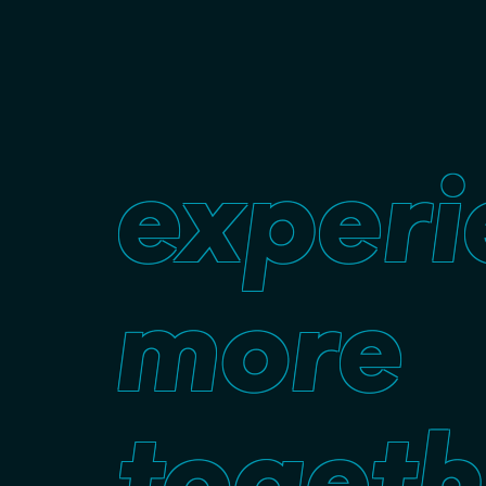
experi
more
togeth