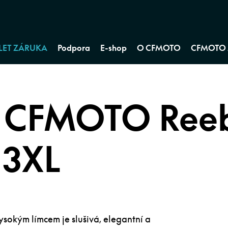
 LET ZÁRUKA
Podpora
E-shop
O CFMOTO
CFMOTO 
a CFMOTO Ree
 3XL
sokým límcem je slušivá, elegantní a