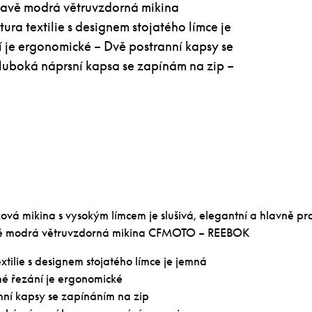
mavě modrá větruvzdorná mikina
a textilie s designem stojatého límce je
í je ergonomické – Dvě postranní kapsy se
luboká náprsní kapsa se zapínám na zip –
vá mikina s vysokým límcem je slušivá, elegantní a hlavně pra
ě modrá větruvzdorná mikina CFMOTO – REEBOK
extilie s designem stojatého límce je jemná
né řezání je ergonomické
nní kapsy se zapínáním na zip