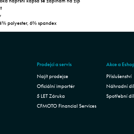
oká náprsní kapsa se zapínám na zip
t
y
94% polyester, 6% spandex
Prodejci a servis
Akce a Esho
Najít prodejce
Příslušenství
Oficiální importér
Náhradní dí
5 LET Záruka
Spotřební dí
CFMOTO Financial Services