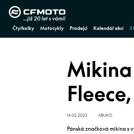
Čtyřkolky
Motocykly
Prodejci
Kalendář akcí
5
Mikin
Fleece,
14.02.2023
ABUKO
Pánská značková mikina s vy