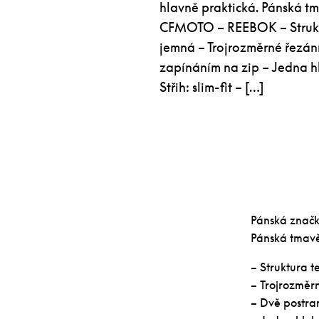
hlavně praktická. Pánská t
CFMOTO – REEBOK – Struktur
jemná – Trojrozměrné řezán
zapínáním na zip – Jedna h
Střih: slim-fit – […]
Pánská značko
Pánská tmav
– Struktura t
– Trojrozměr
– Dvě postra