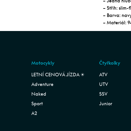
– Jedna hlub
– Střih: slim-fi
– Barva: nav
– Materiál: 
Motocykly
Čtyřkolky
LETNÍ CENOVÁ JÍZDA ☀︎
ATV
Adventure
UTV
Naked
SSV
Sport
Junior
A2