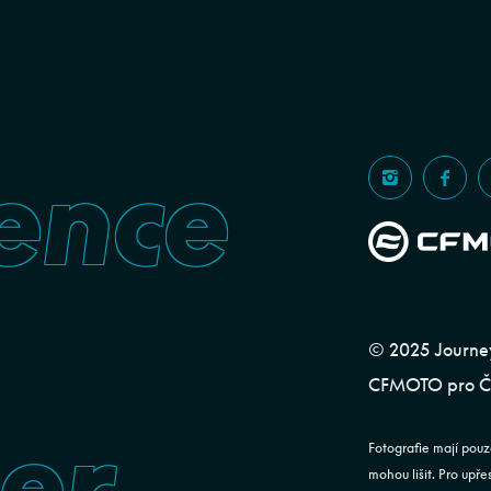
ence
© 2025 Journeym
CFMOTO pro ČR
er
Fotografie mají pouz
mohou lišit. Pro upř