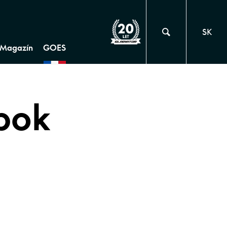
SK
Magazín
GOES
bok