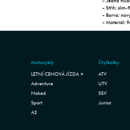
– Jedna hlub
– Střih: slim-fi
– Barva: nav
– Materiál: 
Motocykly
Čtyřkolky
LETNÍ CENOVÁ JÍZDA ☀︎
ATV
Adventure
UTV
Naked
SSV
Sport
Junior
A2