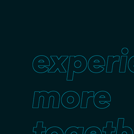
experi
more
togeth