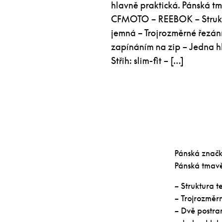
hlavně praktická. Pánská t
CFMOTO – REEBOK – Struktur
jemná – Trojrozměrné řezán
zapínáním na zip – Jedna h
Střih: slim-fit – […]
Pánská značko
Pánská tmav
– Struktura t
– Trojrozměr
– Dvě postra