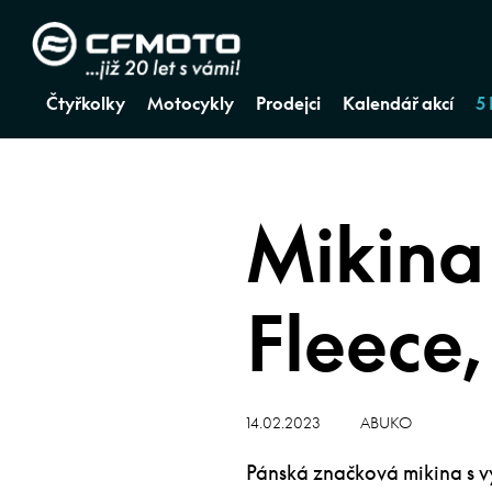
Čtyřkolky
Motocykly
Prodejci
Kalendář akcí
5
Mikin
Fleece
14.02.2023
ABUKO
Pánská značková mikina s vy