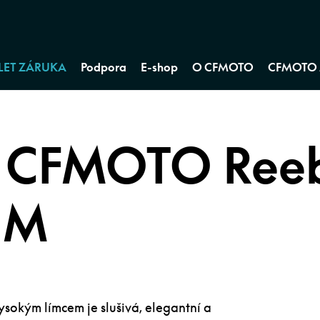
 LET ZÁRUKA
Podpora
E-shop
O CFMOTO
CFMOTO 
a CFMOTO Ree
, M
sokým límcem je slušivá, elegantní a