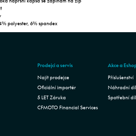
oká náprsní kapsa se zapínám na zip
t
y
94% polyester, 6% spandex
Prodejci a servis
Akce a Esho
Najít prodejce
Příslušenství
Oficiální importér
Náhradní dí
5 LET Záruka
Spotřební dí
CFMOTO Financial Services