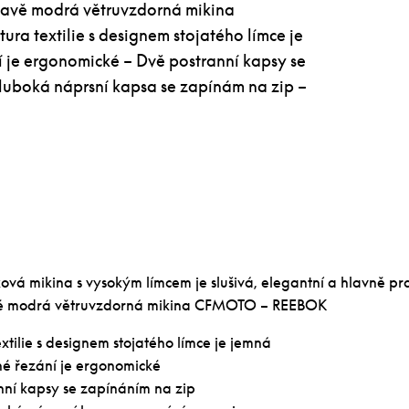
mavě modrá větruvzdorná mikina
a textilie s designem stojatého límce je
í je ergonomické – Dvě postranní kapsy se
luboká náprsní kapsa se zapínám na zip –
vá mikina s vysokým límcem je slušivá, elegantní a hlavně pra
ě modrá větruvzdorná mikina CFMOTO – REEBOK
extilie s designem stojatého límce je jemná
né řezání je ergonomické
nní kapsy se zapínáním na zip