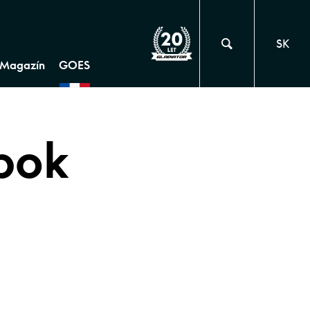
SK
Magazín
GOES
bok