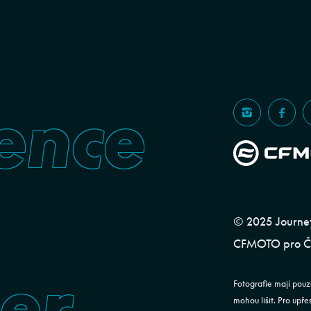
ence
© 2025 Journeym
CFMOTO pro ČR
er
Fotografie mají pouz
mohou lišit. Pro upř