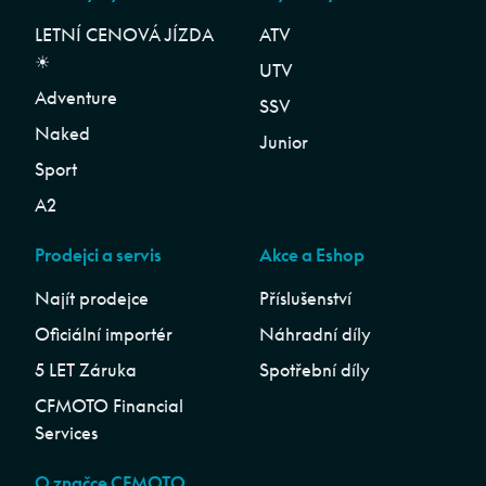
LETNÍ CENOVÁ JÍZDA
ATV
☀︎
UTV
Adventure
SSV
Naked
Junior
Sport
A2
Prodejci a servis
Akce a Eshop
Najít prodejce
Příslušenství
Oficiální importér
Náhradní díly
5 LET Záruka
Spotřební díly
CFMOTO Financial
Services
O značce CFMOTO