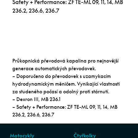
Safety + Performance: ZF TE-ML 09, 11, 14, MB
236.2, 236.6, 236.7
Průkopnická převodová kapalina pro nejnovější
generace automatických převodovek.
– Doporučeno do převodovek s uzamykacím
hydrodynamickým měničem. Vynikající vlastnosti
za studeného počasí a odolný proti stárnutí.
– Dexron III, MB 236.1
– Safety + Performance: ZF TE-ML 09, 11, 14, MB
236.2, 236.6, 236.7
Motocykly
Čtyřkolky