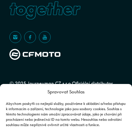
together
© 2025 Journeyman CZ s.r.o Oficiální distributor
Spravovat Souhlas
značky CFMOTO pro ČR a SR | Web spravuje
Abuko
Team
Abychom poskytli co nejlepší služby, používáme k ukládání a/nebo přístupu
k informacím o zařízení, technologie jako jsou soubory cookies. Souhlas s
těmito technologiemi nám umožní zpracovávat údaje, jako je chování při
Fotografie mají pouze ilustrativní charakter. Výbava, barevné
procházení nebo jedinečná ID na tomto webu. Nesouhlas nebo odvolání
souhlasu může nepříznivě ovlivnit určité vlastnosti a funkce.
kombinace apod. se mohou lišit. Pro upřesnění kontaktujte svého