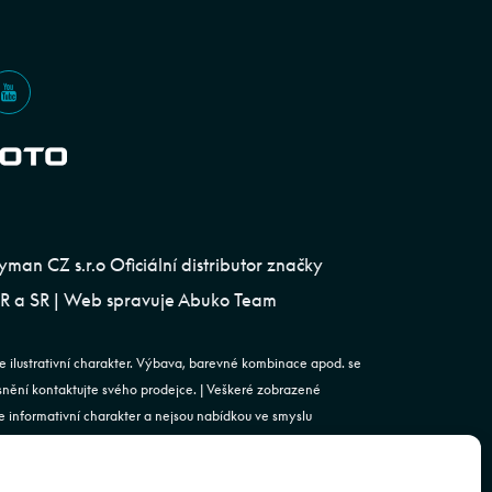
an CZ s.r.o Oficiální distributor značky
 a SR | Web spravuje
Abuko Team
e ilustrativní charakter. Výbava, barevné kombinace apod. se
esnění kontaktujte svého prodejce. | Veškeré zobrazené
 informativní charakter a nejsou nabídkou ve smyslu
st. 2 zákona č. 89/2012 Sb., občanského zákoníku.
. | Podjavorinské 1606/16, Chodov, 149 00 Praha 4 | IČO: