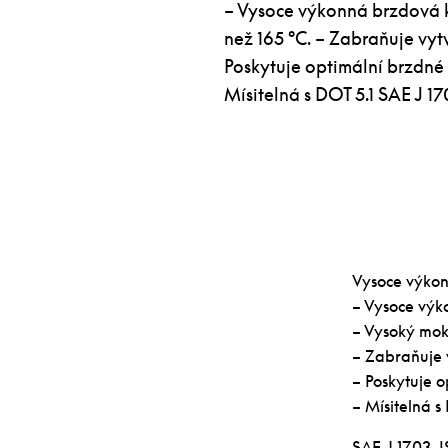
– Vysoce výkonná brzdová k
než 165 °C. – Zabraňuje vytv
Poskytuje optimální brzdné 
Mísitelná s DOT 5.1 SAE J 1
Vysoce výkon
– Vysoce výk
– Vysoký mokr
– Zabraňuje v
– Poskytuje o
– Mísitelná s
SAE J 1703, 