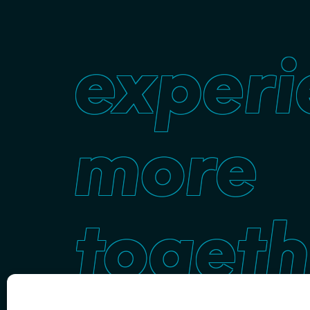
experi
more
togeth