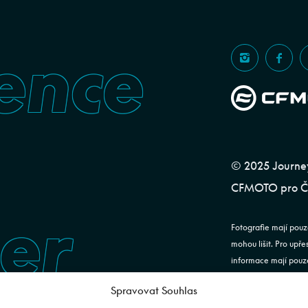
ence
© 2025 Journeym
CFMOTO pro ČR
er
Fotografie mají pouz
mohou lišit. Pro upř
informace mají pouze
ustanovení §1732 od
Spravovat Souhlas
JOURNEYMAN CZ s.r.o