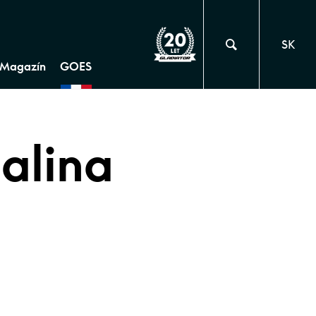
SK
Magazín
GOES
alina