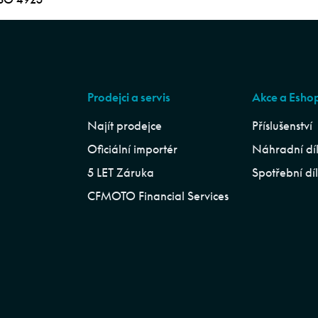
Prodejci a servis
Akce a Esho
Najít prodejce
Příslušenství
Oficiální importér
Náhradní dí
5 LET Záruka
Spotřební dí
CFMOTO Financial Services