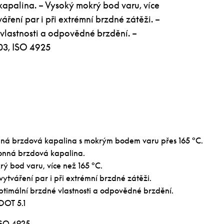
apalina. – Vysoký mokrý bod varu, více
áření par i při extrémní brzdné zátěži. –
vlastnosti a odpovědné brzdění. –
703, ISO 4925
ná brzdová kapalina s mokrým bodem varu přes 165 °C.
onná brzdová kapalina.
ý bod varu, více než 165 °C.
ytváření par i při extrémní brzdné zátěži.
ptimální brzdné vlastnosti a odpovědné brzdění.
 DOT 5.1
ISO 4925