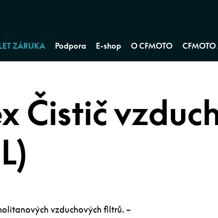
 LET ZÁRUKA
Podpora
E-shop
O CFMOTO
CFMOTO 
x Čistič vzduc
 L)
molitanových vzduchových filtrů. –