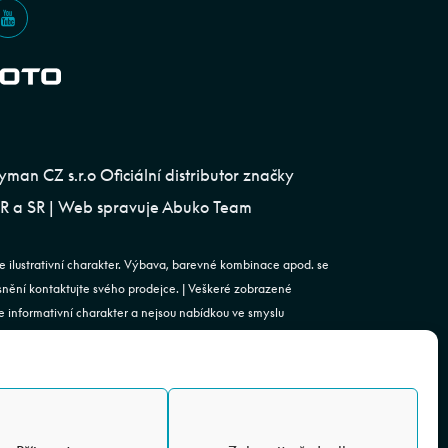
an CZ s.r.o Oficiální distributor značky
 a SR | Web spravuje
Abuko Team
e ilustrativní charakter. Výbava, barevné kombinace apod. se
esnění kontaktujte svého prodejce. | Veškeré zobrazené
 informativní charakter a nejsou nabídkou ve smyslu
st. 2 zákona č. 89/2012 Sb., občanského zákoníku.
. | Podjavorinské 1606/16, Chodov, 149 00 Praha 4 | IČO:
4843920 | Spisová značka: C 179613 vedená u Městského
vá schránka: rxh2xyn | Adresa provozovny: Všechromy 75,