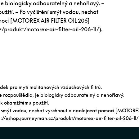
e biologicky odbouratelný a nehořlavý. –
žití. – Po vyčištění smýt vodou, nechat
mocí [MOTOREX AIR FILTER OIL 206]
/produkt/motorex-air-filter-oil-206-1l/).
ředek pro mytí molitanových vzduchových filtrů.
 rozpouštědla, je biologicky odbouratelný a nehořlavý.
 k okamžitému použití.
ní smýt vodou, nechat vyschnout a naolejovat pomocí [MOTORE
://eshop.journeyman.cz/produkt/motorex-air-filter-oil-206-1l/