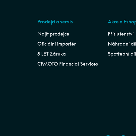
Prodejci a servis
Akce a Esho
Najít prodejce
Příslušenství
Oficiální importér
Náhradní dí
5 LET Záruka
Spotřební dí
CFMOTO Financial Services