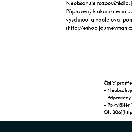
Neobsahuje rozpouštědla, j
Připravený k okamžitému pou
vyschnout a naolejovat po
(http://eshop.journeyman.cz
Čistící prost
– Neobsahuje
– Připravený
– Po vyčiště
OIL 206](http