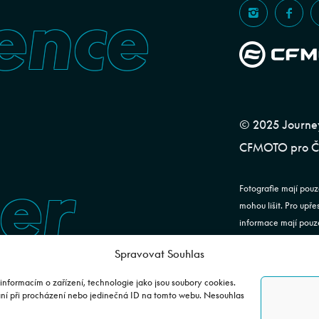
ence
© 2025 Journeym
CFMOTO pro ČR
er
Fotografie mají pouz
mohou lišit. Pro upř
informace mají pouze
ustanovení §1732 od
Spravovat Souhlas
JOURNEYMAN CZ s.r.o
informacím o zařízení, technologie jako jsou soubory cookies.
24843920, DIČ: CZ2
ání při procházení nebo jedinečná ID na tomto webu. Nesouhlas
soudu v Praze. Dato