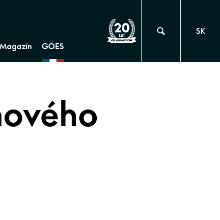
SK
Magazín
GOES
hového