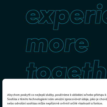
experi
more
togeth
Abychom poskytli co nejlepší služby, používáme k ukládání a/nebo přístupu k 
Souhlas s těmito technologiemi nám umožní zpracovávat údaje, jako je chov
nebo odvolání souhlasu může nepříznivě ovlivnit určité vlastnosti a funkce.