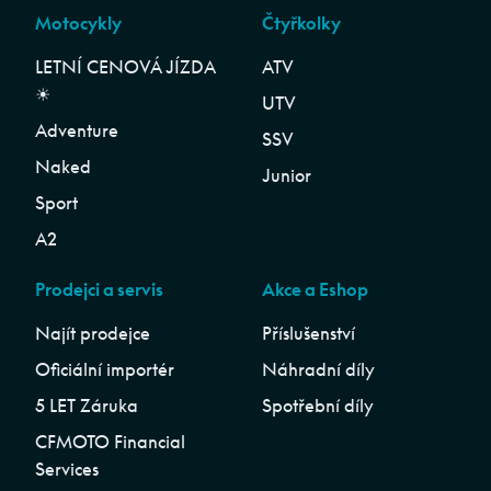
Motocykly
Čtyřkolky
LETNÍ CENOVÁ JÍZDA
ATV
☀︎
UTV
Adventure
SSV
Naked
Junior
Sport
A2
Prodejci a servis
Akce a Eshop
Najít prodejce
Příslušenství
Oficiální importér
Náhradní díly
5 LET Záruka
Spotřební díly
CFMOTO Financial
Services