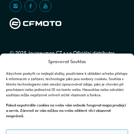
© 2025 Journeyman CZ s.r.o Oficiální distributor
Spravovat Souhlas
značky CFMOTO pro ČR a SR | Web spravuje
Abuko
Team
Abychom poskytli co nejlepší služby, používáme k ukládání a/nebo přístupu
k informacím o zařízení, technologie jako jsou soubory cookies. Souhlas s
těmito technologiemi nám umožní zpracovávat údaje, jako je chování při
Fotografie mají pouze ilustrativní charakter. Výbava, barevné
procházení nebo jedinečná ID na tomto webu. Nesouhlas nebo odvolání
souhlasu může nepříznivě ovlivnit určité vlastnosti a funkce.
kombinace apod. se mohou lišit. Pro upřesnění kontaktujte svého
prodejce. | Veškeré zobrazené informace mají pouze informativní
Pokud nepotvrdíte cookies na webu vám nebude fungovat mapa prodejci
a servis. Zároveň se vám můžou na webu některé věci ukazovat
charakter a nejsou nabídkou ve smyslu ustanovení §1732 odst. 2
nesprávně.
zákona č. 89/2012 Sb., občanského zákoníku.
JOURNEYMAN CZ s.r.o. | Podjavorinské 1606/16, Chodov, 149 00