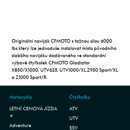
Originální naviják CFMOTO s tažnou silou 6000
lbs který lze jednoduše instalovat místo původního
slabšího navijáku dodávaného ve standardní
výbavě čtyřkolek CFMOTO Gladiator
X850/X1000, UTV625, UTV1000/XL,Z950 Sport/XL
a Z1000 Sport/R.
Motocykly
Čtyřkolky
LETNÍ CENOVÁ JÍZDA
ATV
☀︎
UTV
Adventure
SSV