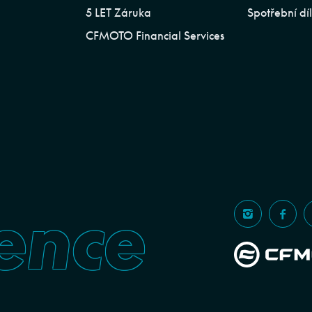
5 LET Záruka
Spotřební dí
CFMOTO Financial Services
ence