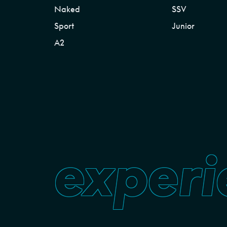
Naked
SSV
Sport
Junior
A2
experi