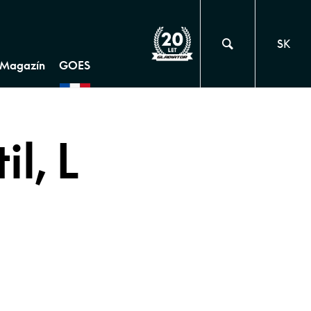
SK
Magazín
GOES
l, L