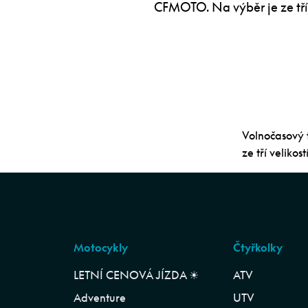
CFMOTO. Na výběr je ze tří 
Volnočasový t
ze tří velikostí
Motocykly
Čtyřkolky
LETNÍ CENOVÁ JÍZDA ☀︎
ATV
Adventure
UTV