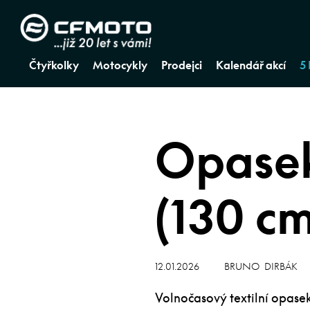
Čtyřkolky
Motocykly
Prodejci
Kalendář akcí
5
Opasek
(130 cm
12.01.2026
BRUNO DIRBÁK
Volnočasový textilní opasek