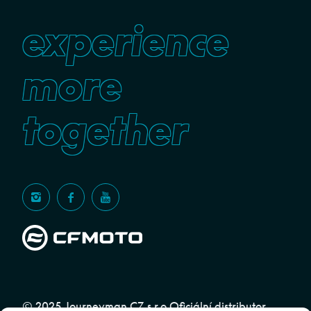
experience
more
together
© 2025 Journeyman CZ s.r.o Oficiální distributor