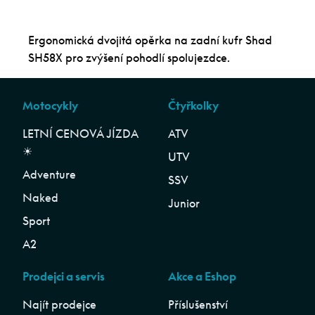
Ergonomická dvojitá opěrka na zadní kufr Shad
SH58X pro zvýšení pohodlí spolujezdce.
Motocykly
Čtyřkolky
LETNÍ CENOVÁ JÍZDA
ATV
☀︎
UTV
Adventure
SSV
Naked
Junior
Sport
A2
Prodejci a servis
Akce a Eshop
Najít prodejce
Příslušenství