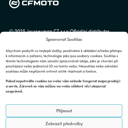
© 2025 Journeyman CZ s.r.o Oficiální distributor
Spravovat Souhlas
značky CFMOTO pro ČR a SR | Web spravuje
Abuko
Team
Abychom poskytli co nejlepší služby, používáme k ukládání a/nebo přístupu
k informacím o zařízení, technologie jako jsou soubory cookies. Souhlas s
těmito technologiemi nám umožní zpracovávat údaje, jako je chování při
Fotografie mají pouze ilustrativní charakter. Výbava, barevné
procházení nebo jedinečná ID na tomto webu. Nesouhlas nebo odvolání
souhlasu může nepříznivě ovlivnit určité vlastnosti a funkce.
kombinace apod. se mohou lišit. Pro upřesnění kontaktujte svého
prodejce. | Veškeré zobrazené informace mají pouze informativní
Pokud nepotvrdíte cookies na webu vám nebude fungovat mapa prodejci
a servis. Zároveň se vám můžou na webu některé věci ukazovat
charakter a nejsou nabídkou ve smyslu ustanovení §1732 odst. 2
nesprávně.
zákona č. 89/2012 Sb., občanského zákoníku.
JOURNEYMAN CZ s.r.o. | Podjavorinské 1606/16, Chodov, 149 00
Příjmout
Praha 4 | IČO: 24843920, DIČ: CZ24843920 | Spisová značka: C
179613 vedená u Městského soudu v Praze. Datová schránka: rxh2xyn |
Zobrazit předvolby
Adresa provozovny: Všechromy 75, 25163 Stránčice.