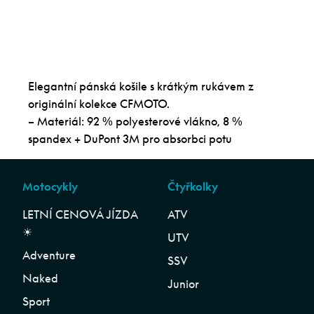
Elegantní pánská košile s krátkým rukávem z
originální kolekce CFMOTO.
– Materiál: 92 % polyesterové vlákno, 8 %
spandex + DuPont 3M pro absorbci potu
Motocykly
Čtyřkolky
LETNÍ CENOVÁ JÍZDA
ATV
☀︎
UTV
Adventure
SSV
Naked
Junior
Sport