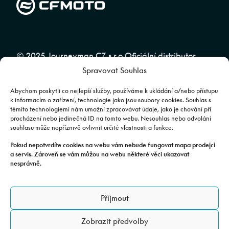
© 2025 Journeyman CZ s.r.o Oficiální distributor
Spravovat Souhlas
značky CFMOTO pro ČR a SR | Web spravuje
Abuko
Team
Abychom poskytli co nejlepší služby, používáme k ukládání a/nebo přístupu
k informacím o zařízení, technologie jako jsou soubory cookies. Souhlas s
těmito technologiemi nám umožní zpracovávat údaje, jako je chování při
Fotografie mají pouze ilustrativní charakter. Výbava, barevné
procházení nebo jedinečná ID na tomto webu. Nesouhlas nebo odvolání
souhlasu může nepříznivě ovlivnit určité vlastnosti a funkce.
kombinace apod. se mohou lišit. Pro upřesnění kontaktujte svého
prodejce. | Veškeré zobrazené informace mají pouze informativní
Pokud nepotvrdíte cookies na webu vám nebude fungovat mapa prodejci
a servis. Zároveň se vám můžou na webu některé věci ukazovat
charakter a nejsou nabídkou ve smyslu ustanovení §1732 odst. 2
nesprávně.
zákona č. 89/2012 Sb., občanského zákoníku.
JOURNEYMAN CZ s.r.o. | Podjavorinské 1606/16, Chodov, 149 00
Příjmout
Praha 4 | IČO: 24843920, DIČ: CZ24843920 | Spisová značka: C
179613 vedená u Městského soudu v Praze. Datová schránka: rxh2xyn |
Zobrazit předvolby
Adresa provozovny: Všechromy 75, 25163 Stránčice.