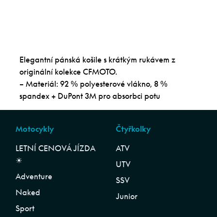
Elegantní pánská košile s krátkým rukávem z
originální kolekce CFMOTO.
– Materiál: 92 % polyesterové vlákno, 8 %
spandex + DuPont 3M pro absorbci potu
Motocykly
Čtyřkolky
LETNÍ CENOVÁ JÍZDA
ATV
☀︎
UTV
Adventure
SSV
Naked
Junior
Sport