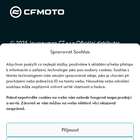
© 2025 Journeyman CZ s.r.o Oficiální distributor
Spravovat Souhlas
značky CFMOTO pro ČR a SR | Web spravuje
Abuko
Team
Abychom poskytli co nejlepší služby, používáme k ukládání a/nebo přístupu
k informacím o zařízení, technologie jako jsou soubory cookies. Souhlas s
těmito technologiemi nám umožní zpracovávat údaje, jako je chování při
Fotografie mají pouze ilustrativní charakter. Výbava, barevné
procházení nebo jedinečná ID na tomto webu. Nesouhlas nebo odvolání
souhlasu může nepříznivě ovlivnit určité vlastnosti a funkce.
kombinace apod. se mohou lišit. Pro upřesnění kontaktujte svého
prodejce. | Veškeré zobrazené informace mají pouze informativní
Pokud nepotvrdíte cookies na webu vám nebude fungovat mapa prodejci
a servis. Zároveň se vám můžou na webu některé věci ukazovat
charakter a nejsou nabídkou ve smyslu ustanovení §1732 odst. 2
nesprávně.
zákona č. 89/2012 Sb., občanského zákoníku.
JOURNEYMAN CZ s.r.o. | Podjavorinské 1606/16, Chodov, 149 00
Příjmout
Praha 4 | IČO: 24843920, DIČ: CZ24843920 | Spisová značka: C
179613 vedená u Městského soudu v Praze. Datová schránka: rxh2xyn |