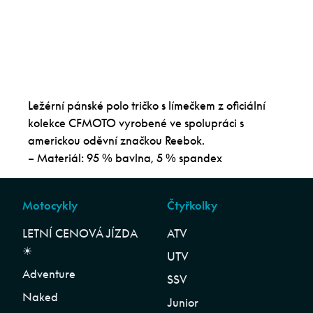
Ležérní pánské polo tričko s límečkem z oficiální
kolekce CFMOTO vyrobené ve spolupráci s
americkou oděvní značkou Reebok.
– Materiál: 95 % bavlna, 5 % spandex
Motocykly
Čtyřkolky
LETNÍ CENOVÁ JÍZDA
ATV
☀︎
UTV
Adventure
SSV
Naked
Junior