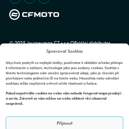
© 2025 Journeyman CZ s.r.o Oficiální distributor
Spravovat Souhlas
značky CFMOTO pro ČR a SR | Web spravuje
Abuko
Team
Abychom poskytli co nejlepší služby, používáme k ukládání a/nebo přístupu
k informacím o zařízení, technologie jako jsou soubory cookies. Souhlas s
těmito technologiemi nám umožní zpracovávat údaje, jako je chování při
Fotografie mají pouze ilustrativní charakter. Výbava, barevné
procházení nebo jedinečná ID na tomto webu. Nesouhlas nebo odvolání
souhlasu může nepříznivě ovlivnit určité vlastnosti a funkce.
kombinace apod. se mohou lišit. Pro upřesnění kontaktujte svého
prodejce. | Veškeré zobrazené informace mají pouze informativní
Pokud nepotvrdíte cookies na webu vám nebude fungovat mapa prodejci
a servis. Zároveň se vám můžou na webu některé věci ukazovat
charakter a nejsou nabídkou ve smyslu ustanovení §1732 odst. 2
nesprávně.
zákona č. 89/2012 Sb., občanského zákoníku.
JOURNEYMAN CZ s.r.o. | Podjavorinské 1606/16, Chodov, 149 00
Příjmout
Praha 4 | IČO: 24843920, DIČ: CZ24843920 | Spisová značka: C