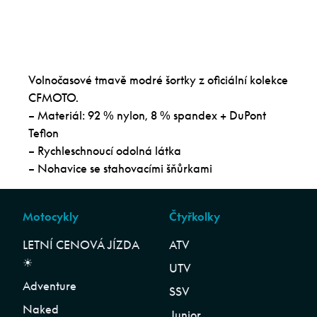
Volnočasové tmavě modré šortky z oficiální kolekce
CFMOTO.
– Materiál: 92 % nylon, 8 % spandex + DuPont
Teflon
– Rychleschnoucí odolná látka
– Nohavice se stahovacími šňůrkami
Motocykly
Čtyřkolky
LETNÍ CENOVÁ JÍZDA
ATV
☀︎
UTV
Adventure
SSV
Naked
Junior