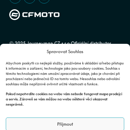
© 2025 Journeyman CZ s.r.o Oficiální distributor
Spravovat Souhlas
značky CFMOTO pro ČR a SR | Web spravuje
Abuko
Team
Abychom poskytli co nejlepší služby, používáme k ukládání a/nebo přístupu
k informacím o zařízení, technologie jako jsou soubory cookies. Souhlas s
těmito technologiemi nám umožní zpracovávat údaje, jako je chování při
Fotografie mají pouze ilustrativní charakter. Výbava, barevné
procházení nebo jedinečná ID na tomto webu. Nesouhlas nebo odvolání
souhlasu může nepříznivě ovlivnit určité vlastnosti a funkce.
kombinace apod. se mohou lišit. Pro upřesnění kontaktujte svého
prodejce. | Veškeré zobrazené informace mají pouze informativní
Pokud nepotvrdíte cookies na webu vám nebude fungovat mapa prodejci
a servis. Zároveň se vám můžou na webu některé věci ukazovat
charakter a nejsou nabídkou ve smyslu ustanovení §1732 odst. 2
nesprávně.
zákona č. 89/2012 Sb., občanského zákoníku.
JOURNEYMAN CZ s.r.o. | Podjavorinské 1606/16, Chodov, 149 00
Příjmout
Praha 4 | IČO: 24843920, DIČ: CZ24843920 | Spisová značka: C