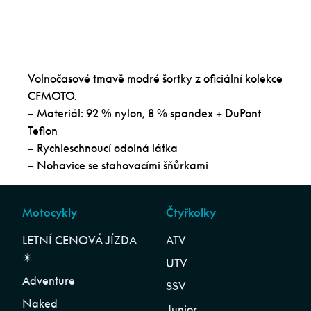
Volnočasové tmavě modré šortky z oficiální kolekce
CFMOTO.
– Materiál: 92 % nylon, 8 % spandex + DuPont
Teflon
– Rychleschnoucí odolná látka
– Nohavice se stahovacími šňůrkami
Motocykly
Čtyřkolky
LETNÍ CENOVÁ JÍZDA
ATV
☀︎
UTV
Adventure
SSV
Naked
Junior