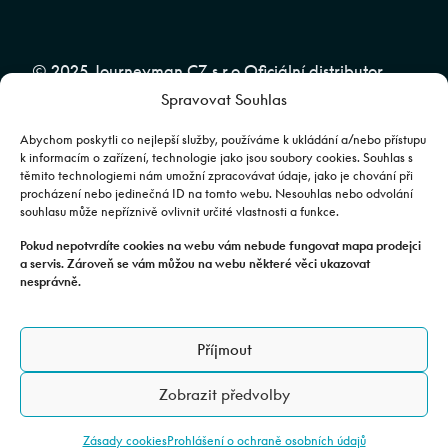
© 2025 Journeyman CZ s.r.o Oficiální distributor
Spravovat Souhlas
značky CFMOTO pro ČR a SR | Web spravuje
Abuko
Team
Abychom poskytli co nejlepší služby, používáme k ukládání a/nebo přístupu
k informacím o zařízení, technologie jako jsou soubory cookies. Souhlas s
těmito technologiemi nám umožní zpracovávat údaje, jako je chování při
Fotografie mají pouze ilustrativní charakter. Výbava, barevné
procházení nebo jedinečná ID na tomto webu. Nesouhlas nebo odvolání
souhlasu může nepříznivě ovlivnit určité vlastnosti a funkce.
kombinace apod. se mohou lišit. Pro upřesnění kontaktujte svého
prodejce. | Veškeré zobrazené informace mají pouze informativní
Pokud nepotvrdíte cookies na webu vám nebude fungovat mapa prodejci
a servis. Zároveň se vám můžou na webu některé věci ukazovat
charakter a nejsou nabídkou ve smyslu ustanovení §1732 odst. 2
nesprávně.
zákona č. 89/2012 Sb., občanského zákoníku.
JOURNEYMAN CZ s.r.o. | Podjavorinské 1606/16, Chodov, 149 00
Příjmout
Praha 4 | IČO: 24843920, DIČ: CZ24843920 | Spisová značka: C
179613 vedená u Městského soudu v Praze. Datová schránka: rxh2xyn |
Zobrazit předvolby
Adresa provozovny: Všechromy 75, 25163 Stránčice.
Zásady cookies
Prohlášení o ochraně osobních údajů