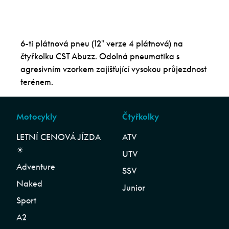
6-ti plátnová pneu (12″ verze 4 plátnová) na
čtyřkolku CST Abuzz. Odolná pneumatika s
agresivním vzorkem zajišťující vysokou průjezdnost
terénem.
Motocykly
Čtyřkolky
LETNÍ CENOVÁ JÍZDA
ATV
☀︎
UTV
Adventure
SSV
Naked
Junior
Sport
A2