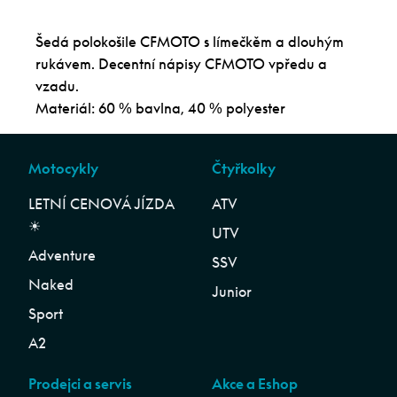
Šedá polokošile CFMOTO s límečkěm a dlouhým
rukávem. Decentní nápisy CFMOTO vpředu a
vzadu.
Materiál: 60 % bavlna, 40 % polyester
Motocykly
Čtyřkolky
LETNÍ CENOVÁ JÍZDA
ATV
☀︎
UTV
Adventure
SSV
Naked
Junior
Sport
A2
Prodejci a servis
Akce a Eshop