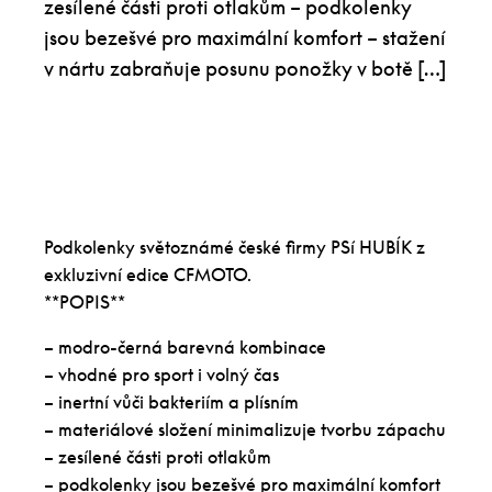
zesílené části proti otlakům – podkolenky
jsou bezešvé pro maximální komfort – stažení
v nártu zabraňuje posunu ponožky v botě […]
Podkolenky světoznámé české firmy PSí HUBÍK z
exkluzivní edice CFMOTO.
**POPIS**
– modro-černá barevná kombinace
– vhodné pro sport i volný čas
– inertní vůči bakteriím a plísním
– materiálové složení minimalizuje tvorbu zápachu
– zesílené části proti otlakům
– podkolenky jsou bezešvé pro maximální komfort