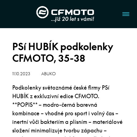
PSí HUBÍK podkolenky
CFMOTO, 35-38
11.10.2023
ABUKO
Podkolenky světoznámé české firmy PSí
HUBÍK z exkluzivní edice CFMOTO.
**POPIS** – modro-černá barevná
kombinace – vhodné pro sport i volný čas –
inertní vůči bakteriím a plísním – materiálové
složení minimalizuje tvorbu zápachu –