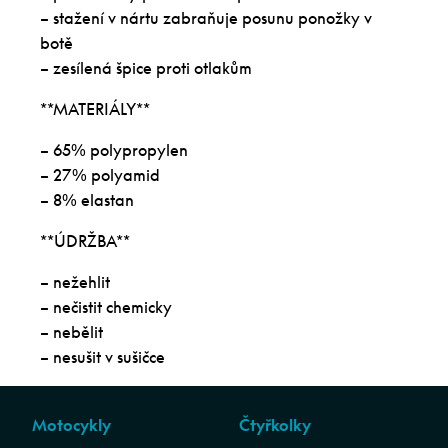
– stažení v nártu zabraňuje posunu ponožky v
botě
– zesílená špice proti otlakům
**MATERIÁLY**
– 65% polypropylen
– 27% polyamid
– 8% elastan
**ÚDRŽBA**
– nežehlit
– nečistit chemicky
– nebělit
– nesušit v sušičce
Motocykly
Čtyřkolky