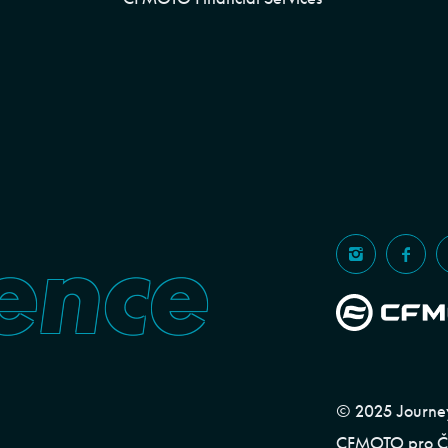
ence
© 2025 Journeym
CFMOTO pro ČR