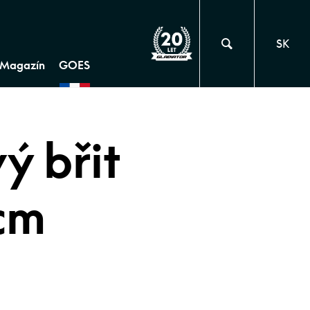
SK
Magazín
GOES
ý břit
cm