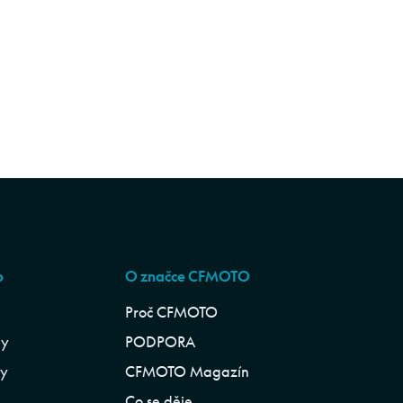
p
O značce CFMOTO
Proč CFMOTO
ly
PODPORA
ly
CFMOTO Magazín
Co se děje…