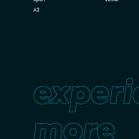
A2
experi
more