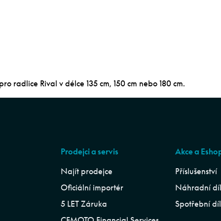
ro radlice Rival v délce 135 cm, 150 cm nebo 180 cm.
Prodejci a servis
Akce a Esho
Najít prodejce
Příslušenství
Oficiální importér
Náhradní dí
5 LET Záruka
Spotřební dí
CFMOTO Financial Services