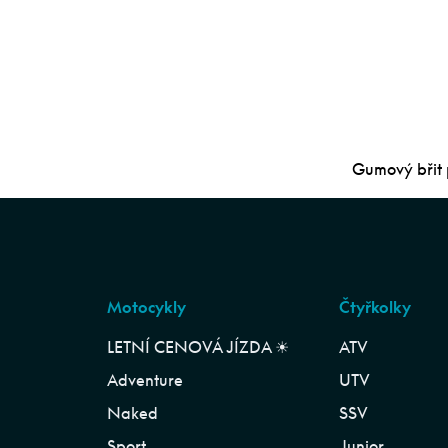
Gumový břit p
Motocykly
Čtyřkolky
LETNÍ CENOVÁ JÍZDA ☀︎
ATV
Adventure
UTV
Naked
SSV
Sport
Junior