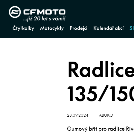
Čtyřkolky
Motocykly
Prodejci
Kalendář akcí
5
Radlice
135/15
28.09.2024
ABUKO
Gumový břit pro radlice Riv