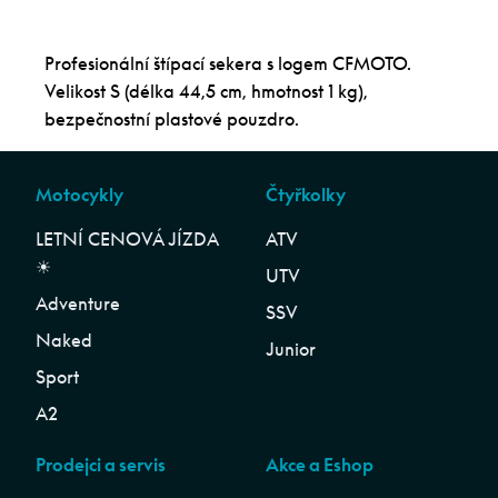
Profesionální štípací sekera s logem CFMOTO.
Velikost S (délka 44,5 cm, hmotnost 1 kg),
bezpečnostní plastové pouzdro.
Motocykly
Čtyřkolky
LETNÍ CENOVÁ JÍZDA
ATV
☀︎
UTV
Adventure
SSV
Naked
Junior
Sport
A2
Prodejci a servis
Akce a Eshop