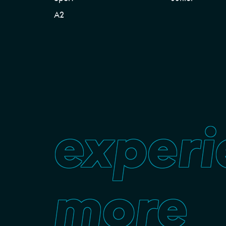
A2
experi
more