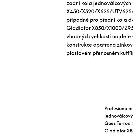
zadní kola jednoválcových
X450/X520/X625/UTV625/U
případně pro přední kola 
Gladiator X850/X1000/Z950
vhodných velikostí najdete 
konstrukce opatřená zinkov
plastovém přenosném kufřík
Profesionáln
jednoválcov
Goes Terrox 
Gladiator X8