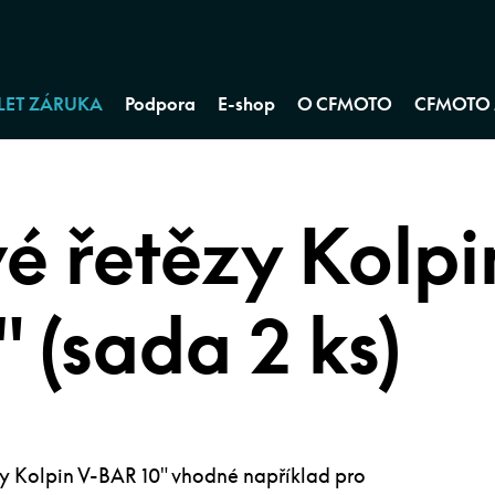
 LET ZÁRUKA
Podpora
E-shop
O CFMOTO
CFMOTO 
é řetězy Kolpi
 (sada 2 ks)
zy Kolpin V-BAR 10″ vhodné například pro