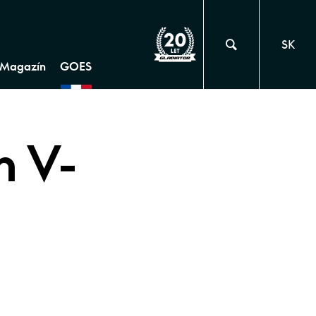
SK
Magazín
GOES
n V-