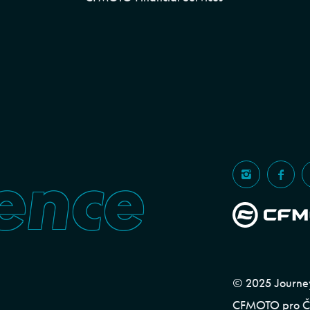
ence
© 2025 Journeym
CFMOTO pro ČR