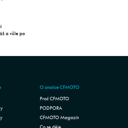
i
áž a vůle po
p
O značce CFMOTO
Proč CFMOTO
ly
PODPORA
ly
CFMOTO Magazín
Co se děje…