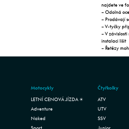
najdete ve fo
– Odolná oce
– Prodávají 
– V-tyčky př
– V závislos
instalaci lišit
– Řetězy moh
Motocykly
Čtyřkolky
LETNÍ CENOVÁ JÍZDA ☀︎
ATV
Adventure
UTV
Naked
SSV
Sport
Junior