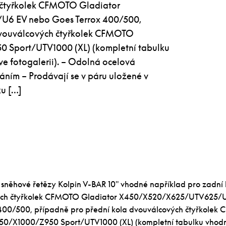
 čtyřkolek CFMOTO Gladiator
6 EV nebo Goes Terrox 400/500,
dvouválcových čtyřkolek CFMOTO
 Sport/UTV1000 (XL) (kompletní tabulku
ve fotogalerii). – Odolná ocelová
áním – Prodávají se v páru uložené v
u […]
í sněhové řetězy Kolpin V-BAR 10″ vhodné například pro zadní 
ých čtyřkolek CFMOTO Gladiator X450/X520/X625/UTV625/
400/500, případně pro přední kola dvouválcových čtyřkole
50/X1000/Z950 Sport/UTV1000 (XL) (kompletní tabulku vhodný