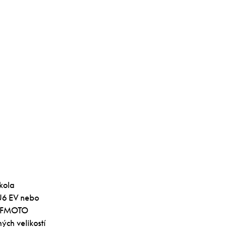
kola
U6 EV nebo
k CFMOTO
ch velikostí