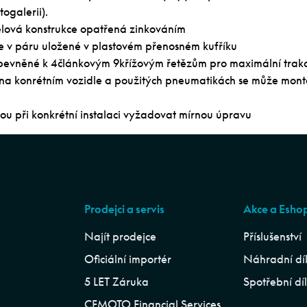
togalerii).
lová konstrukce opatřená zinkováním
se v páru uložené v plastovém přenosném kufříku
ipevněné k 4článkovým 9křížovým řetězům pro maximální trakc
ti na konrétním vozidle a použitých pneumatikách se může mont
ou při konkrétní instalaci vyžadovat mírnou úpravu
Prodejci a servis
Akce a Esho
Najít prodejce
Příslušenství
Oficiální importér
Náhradní dí
5 LET Záruka
Spotřební dí
CFMOTO Financial Services